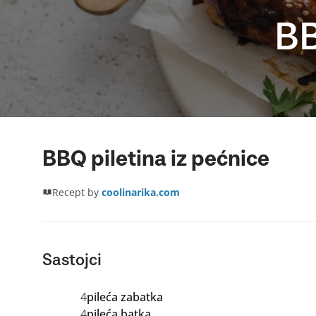
BB
BBQ piletina iz pećnice
Recept by
coolinarika.com
Sastojci
4
pileća zabatka
4
pileća batka