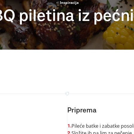
Inspiracija
Q piletina iz pećn
Priprema
Pileće batke i zabatke posol
1.
Složite ih na lim za pečenje
2.