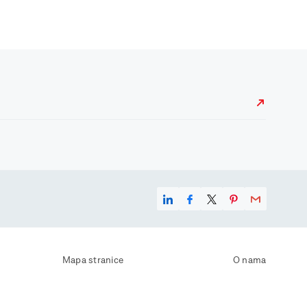
Mapa stranice
O nama
Uvjeti korištenja
Kontaktirajte nas
Zaštita osobnih podataka
Zaštita privatnosti
Izjava o pristupačnosti
Postavke kolačića
Pravila o korištenju kolačića