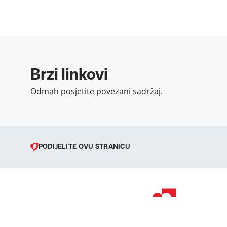
Brzi linkovi
Odmah posjetite povezani sadržaj.
PODIJELITE OVU STRANICU
© 1998 – 2026 
Podravka je regi