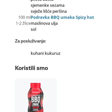
sjemenke sezama
svježe lišće peršina
100 ml
Podravka BBQ umaka Spicy hot
1-2 žlice
maslinova ulja
sol
Za posluživanje:
kuhani kukuruz
Koristili smo