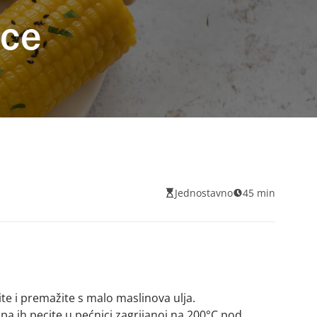
ice
Jednostavno
45 min
ite i premažite s malo maslinova ulja.
, pa ih pecite u pećnici zagrijanoj na 200°C pod