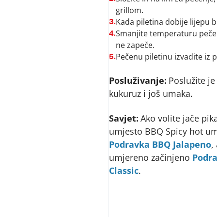
grillom.
Kada piletina dobije lijepu
3.
Smanjite temperaturu pečenj
4.
ne zapeče.
Pečenu piletinu izvadite iz
5.
Posluživanje:
Poslužite j
kukuruz i još umaka.
Savjet:
Ako volite jače pik
umjesto BBQ Spicy hot um
Podravka BBQ Jalapeno
,
umjereno začinjeno
Podr
Classic
.