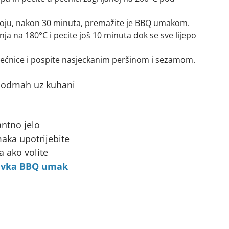
 boju, nakon 30 minuta, premažite je BBQ umakom.
a na 180°C i pecite još 10 minuta dok se sve lijepo
 pećnice i pospite nasjeckanim peršinom i sezamom.
e odmah uz kuhani
antno jelo
aka upotrijebite
 a ako volite
avka BBQ umak