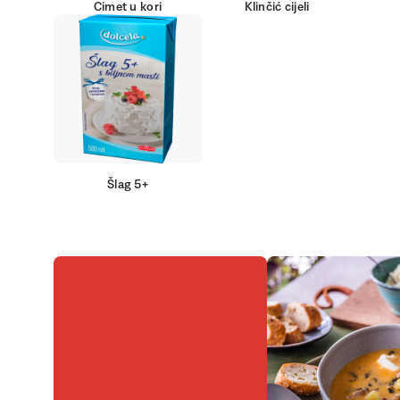
Cimet u kori
Klinčić cijeli
Šlag 5+