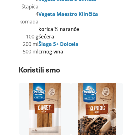
štapića
4
Vegeta Maestro Klinčića
komada
korica ½ naranče
100 g
šećera
200 ml
Šlaga 5+ Dolcela
500 ml
crnog vina
Koristili smo