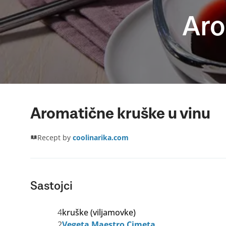
Aro
Aromatične kruške u vinu
Recept by
coolinarika.com
Sastojci
4
kruške (viljamovke)
2
Vegeta Maestro Cimeta