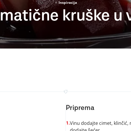
Inspiracija
matične kruške u 
Priprema
Vinu dodajte cimet, klinčić,
1.
dodajte šećer.