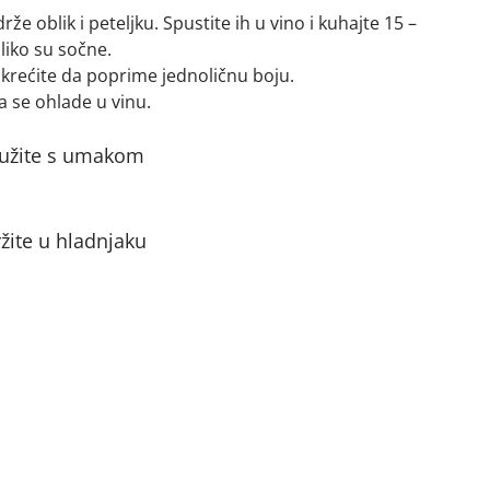
že oblik i peteljku. Spustite ih u vino i kuhajte 15 –
liko su sočne.
krećite da poprime jednoličnu boju.
 se ohlade u vinu.
lužite s umakom
žite u hladnjaku