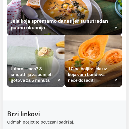
Jela koja spremamo danas jer su sutradan
puuno ukusnija
Jutarnji kaos? 3
10 najboljih: Jela uz
smoothija za ponijeti
koja vam bundeva
gotova za 5 minuta
neće dosaditi
Brzi linkovi
Odmah posjetite povezani sadržaj.