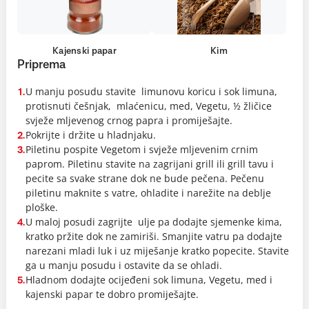
Kajenski papar
Kim
Priprema
U manju posudu stavite limunovu koricu i sok limuna,
1.
protisnuti češnjak, mlaćenicu, med, Vegetu, ½ žličice
svježe mljevenog crnog papra i promiješajte.
Pokrijte i držite u hladnjaku.
2.
Piletinu pospite Vegetom i svježe mljevenim crnim
3.
paprom. Piletinu stavite na zagrijani grill ili grill tavu i
pecite sa svake strane dok ne bude pečena. Pečenu
piletinu maknite s vatre, ohladite i narežite na deblje
ploške.
U maloj posudi zagrijte ulje pa dodajte sjemenke kima,
4.
kratko pržite dok ne zamiriši. Smanjite vatru pa dodajte
narezani mladi luk i uz miješanje kratko popecite. Stavite
ga u manju posudu i ostavite da se ohladi.
Hladnom dodajte ocijeđeni sok limuna, Vegetu, med i
5.
kajenski papar te dobro promiješajte.