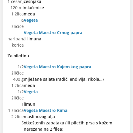
1 češanj
češnjaka
120 ml
mlaćenice
1 žlica
meda
½
Vegeta
žličice
Vegeta Maestro Crnog papra
naribana
1 limuna
korica
Za piletinu
1/2
Vegeta Maestro Kajenskog papra
žličice
400 g
miješane salate (radič, endivija, rikola…)
1 žlica
meda
1/2
Vegeta
žličice
1
limun
1 žličica
Vegeta Maestro Kima
2 žlice
maslinovog ulja
5
otkoštenih zabataka (ili pilećih prsa s kožom
narezana na 2 filea)