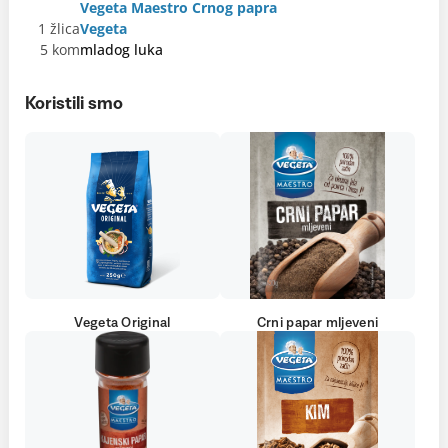
Vegeta Maestro Crnog papra
1 žlica
Vegeta
5 kom
mladog luka
Koristili smo
Vegeta Original
Crni papar mljeveni