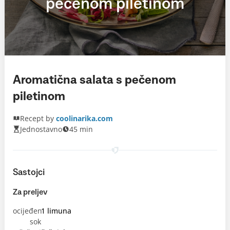
pečenom piletinom
Aromatična salata s pečenom
piletinom
Recept by
coolinarika.com
Jednostavno
45 min
Sastojci
Za preljev
ocijeđen
1 limuna
sok