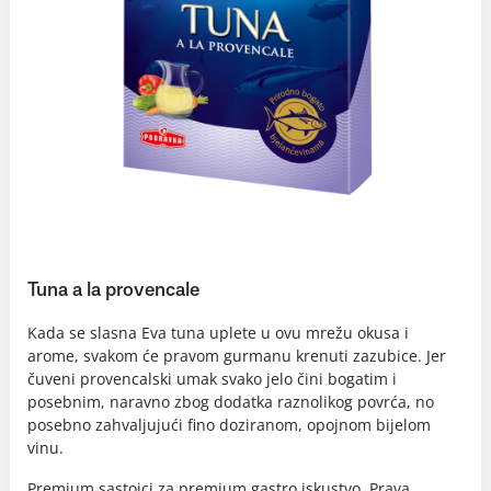
Tuna a la provencale
Kada se slasna Eva tuna uplete u ovu mrežu okusa i
arome, svakom će pravom gurmanu krenuti zazubice. Jer
čuveni provencalski umak svako jelo čini bogatim i
posebnim, naravno zbog dodatka raznolikog povrća, no
posebno zahvaljujući fino doziranom, opojnom bijelom
vinu.
Premium sastojci za premium gastro iskustvo. Prava