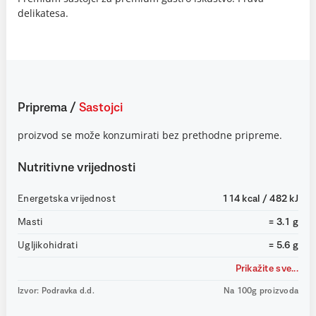
delikatesa.
Priprema
/
Sastojci
proizvod se može konzumirati bez prethodne pripreme.
Nutritivne vrijednosti
Energetska vrijednost
114 kcal / 482 kJ
Masti
= 3.1 g
Ugljikohidrati
= 5.6 g
Prikažite sve...
Izvor: Podravka d.d.
Na 100g proizvoda