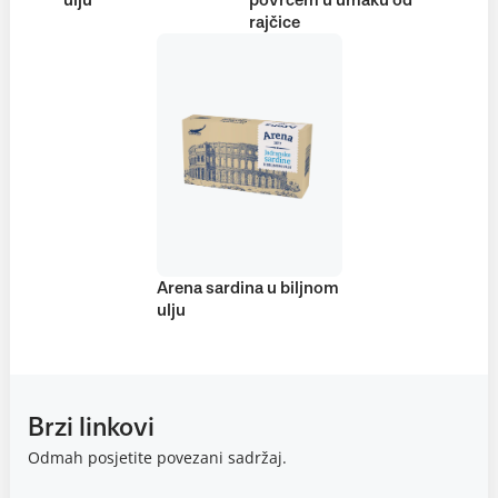
ulju
povrćem u umaku od
rajčice
Arena sardina u biljnom
ulju
Brzi linkovi
Odmah posjetite povezani sadržaj.