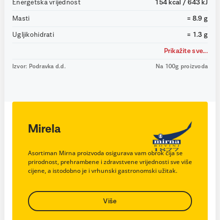
Energetska vrijednost
154 kcal / 643 kJ
Masti
= 8.9 g
Ugljikohidrati
= 1.3 g
Prikažite sve...
Izvor: Podravka d.d.
Na 100g proizvoda
Mirela
Asortiman Mirna proizvoda osigurava vam obrok čija se
prirodnost, prehrambene i zdravstvene vrijednosti sve više
cijene, a istodobno je i vrhunski gastronomski užitak.
Više