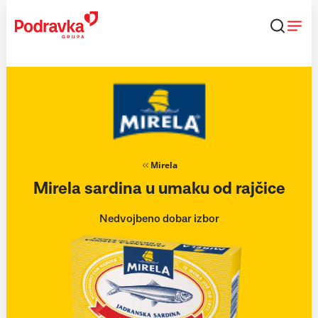
Skip
to
content
Mirela
Mirela sardina u umaku od rajčice
Nedvojbeno dobar izbor