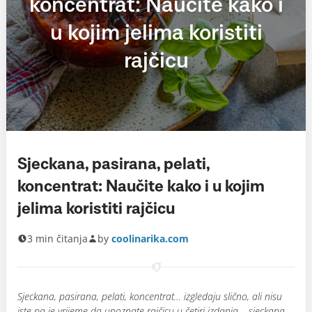
koncentrat: Naučite kako i
u kojim jelima koristiti
rajčicu
Sjeckana, pasirana, pelati,
koncentrat: Naučite kako i u kojim
jelima koristiti rajčicu
3 min čitanja
by
coolinarika.com
Sjeckana, pasirana, pelati, koncentrat… izgledaju slično, ali nisu
iste pa je vrijeme da upoznate rajčicu u četiri izdanja – sjeckana,