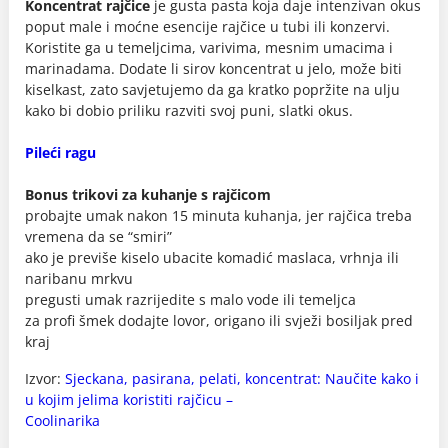
Koncentrat rajčice
je gusta pasta koja daje intenzivan okus
poput male i moćne esencije rajčice u tubi ili konzervi.
Koristite ga u temeljcima, varivima, mesnim umacima i
marinadama. Dodate li sirov koncentrat u jelo, može biti
kiselkast, zato savjetujemo da ga kratko popržite na ulju
kako bi dobio priliku razviti svoj puni, slatki okus.
Pileći ragu
Bonus trikovi za kuhanje s rajčicom
probajte umak nakon 15 minuta kuhanja, jer rajčica treba
vremena da se “smiri”
ako je previše kiselo ubacite komadić maslaca, vrhnja ili
naribanu mrkvu
pregusti umak razrijedite s malo vode ili temeljca
za profi šmek dodajte lovor, origano ili svježi bosiljak pred
kraj
Izvor:
Sjeckana, pasirana, pelati, koncentrat: Naučite kako i
u kojim jelima koristiti rajčicu –
Coolinarika