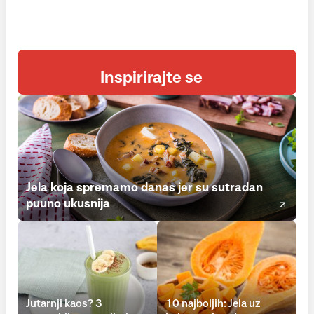
Inspirirajte se
Jela koja spremamo danas jer su sutradan
puuno ukusnija
Jutarnji kaos? 3
10 najboljih: Jela uz