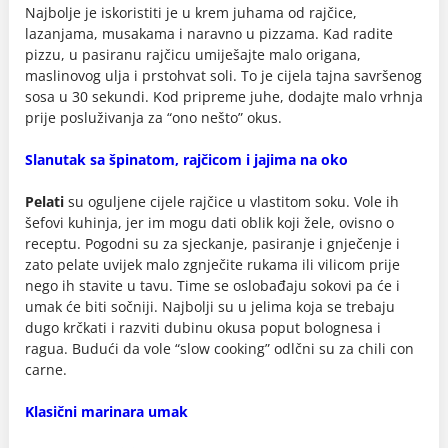
Najbolje je iskoristiti je u krem juhama od rajčice,
lazanjama, musakama i naravno u pizzama. Kad radite
pizzu, u pasiranu rajčicu umiješajte malo origana,
maslinovog ulja i prstohvat soli. To je cijela tajna savršenog
sosa u 30 sekundi. Kod pripreme juhe, dodajte malo vrhnja
prije posluživanja za “ono nešto” okus.
Slanutak sa špinatom, rajčicom i jajima na oko
Pelati
su oguljene cijele rajčice u vlastitom soku. Vole ih
šefovi kuhinja, jer im mogu dati oblik koji žele, ovisno o
receptu. Pogodni su za sjeckanje, pasiranje i gnječenje i
zato pelate uvijek malo zgnječite rukama ili vilicom prije
nego ih stavite u tavu. Time se oslobađaju sokovi pa će i
umak će biti sočniji. Najbolji su u jelima koja se trebaju
dugo krčkati i razviti dubinu okusa poput bolognesa i
ragua. Budući da vole “slow cooking” odlčni su za chili con
carne.
Klasični marinara umak