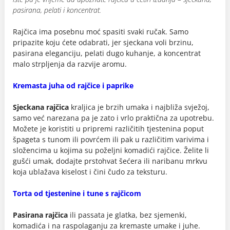
pasirana, pelati i koncentrat.
Rajčica ima posebnu moć spasiti svaki ručak. Samo
pripazite koju ćete odabrati, jer sjeckana voli brzinu,
pasirana eleganciju, pelati dugo kuhanje, a koncentrat
malo strpljenja da razvije aromu.
Kremasta juha od rajčice i paprike
Sjeckana rajčica
kraljica je brzih umaka i najbliža svježoj,
samo već narezana pa je zato i vrlo praktična za upotrebu.
Možete je koristiti u pripremi različitih tjestenina poput
špageta s tunom ili povrćem ili pak u različitim varivima i
složencima u kojima su poželjni komadići rajčice. Želite li
gušći umak, dodajte prstohvat šećera ili naribanu mrkvu
koja ublažava kiselost i čini čudo za teksturu.
Torta od tjestenine i tune s rajčicom
Pasirana rajčica
ili passata je glatka, bez sjemenki,
komadića i na raspolaganju za kremaste umake i juhe.