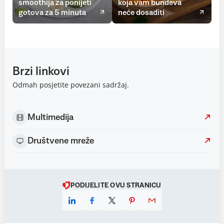
smoothija za ponijeti
koja vam bundeva
gotova za 5 minuta
neće dosaditi
Brzi linkovi
Odmah posjetite povezani sadržaj.
Multimedija
Društvene mreže
PODIJELITE OVU STRANICU