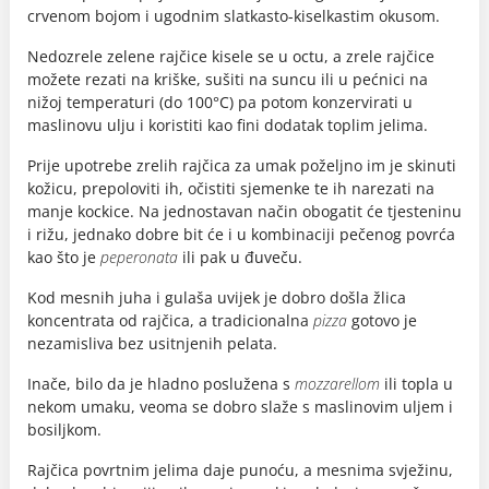
crvenom bojom i ugodnim slatkasto-kiselkastim okusom.
Nedozrele zelene rajčice kisele se u octu, a zrele rajčice
možete rezati na kriške, sušiti na suncu ili u pećnici na
nižoj temperaturi (do 100°C) pa potom konzervirati u
maslinovu ulju i koristiti kao fini dodatak toplim jelima.
Prije upotrebe zrelih rajčica za umak poželjno im je skinuti
kožicu, prepoloviti ih, očistiti sjemenke te ih narezati na
manje kockice. Na jednostavan način obogatit će tjesteninu
i rižu, jednako dobre bit će i u kombinaciji pečenog povrća
kao što je
peperonata
ili pak u đuveču.
Kod mesnih juha i gulaša uvijek je dobro došla žlica
koncentrata od rajčica, a tradicionalna
pizza
gotovo je
nezamisliva bez usitnjenih pelata.
Inače, bilo da je hladno poslužena s
mozzarellom
ili topla u
nekom umaku, veoma se dobro slaže s maslinovim uljem i
bosiljkom.
Rajčica povrtnim jelima daje punoću, a mesnima svježinu,