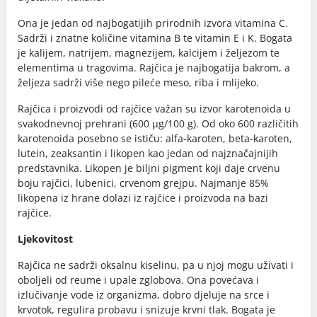
Ona je jedan od najbogatijih prirodnih izvora vitamina C.
Sadrži i znatne količine vitamina B te vitamin E i K. Bogata
je kalijem, natrijem, magnezijem, kalcijem i željezom te
elementima u tragovima. Rajčica je najbogatija bakrom, a
željeza sadrži više nego pileće meso, riba i mlijeko.
Rajčica i proizvodi od rajčice važan su izvor karotenoida u
svakodnevnoj prehrani (600 μg/100 g). Od oko 600 različitih
karotenoida posebno se ističu: alfa-karoten, beta-karoten,
lutein, zeaksantin i likopen kao jedan od najznačajnijih
predstavnika. Likopen je biljni pigment koji daje crvenu
boju rajčici, lubenici, crvenom grejpu. Najmanje 85%
likopena iz hrane dolazi iz rajčice i proizvoda na bazi
rajčice.
Ljekovitost
Rajčica ne sadrži oksalnu kiselinu, pa u njoj mogu uživati i
oboljeli od reume i upale zglobova. Ona povećava i
izlučivanje vode iz organizma, dobro djeluje na srce i
krvotok, regulira probavu i snizuje krvni tlak. Bogata je