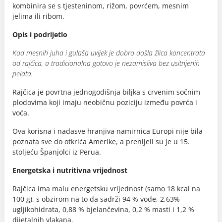
kombinira se s tjesteninom, rižom, povrćem, mesnim
jelima ili ribom.
Opis i podrijetlo
Kod mesnih juha i gulaša uvijek je dobro došla žlica koncentrata
od rajčica, a tradicionalna gotovo je nezamisliva bez usitnjenih
pelata.
Rajčica je povrtna jednogodišnja biljka s crvenim sočnim
plodovima koji imaju neobičnu poziciju između povrća i
voća.
Ova korisna i nadasve hranjiva namirnica Europi nije bila
poznata sve do otkrića Amerike, a prenijeli su je u 15.
stoljeću Španjolci iz Perua.
Energetska i nutritivna vrijednost
Rajčica ima malu energetsku vrijednost (samo 18 kcal na
100 g), s obzirom na to da sadrži 94 % vode, 2,63%
ugljikohidrata, 0,88 % bjelančevina, 0,2 % masti i 1,2 %
dijetalnih vlakana.