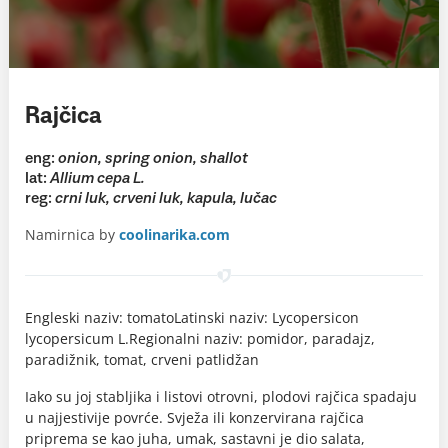
Rajčica
eng:
onion, spring onion, shallot
lat:
Allium cepa L.
reg:
crni luk, crveni luk, kapula, lučac
Namirnica by
coolinarika.com
Engleski naziv: tomatoLatinski naziv: Lycopersicon
lycopersicum L.Regionalni naziv: pomidor, paradajz,
paradižnik, tomat, crveni patlidžan
Iako su joj stabljika i listovi otrovni, plodovi rajčica spadaju
u najjestivije povrće. Svježa ili konzervirana rajčica
priprema se kao juha, umak, sastavni je dio salata,