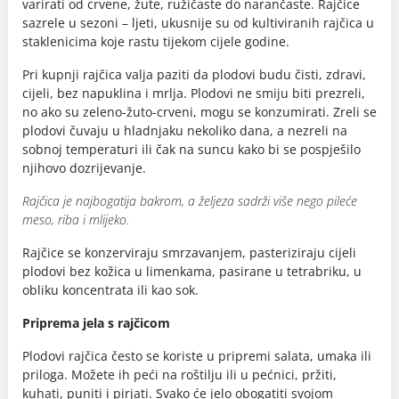
varirati od crvene, žute, ružičaste do narančaste. Rajčice
sazrele u sezoni – ljeti, ukusnije su od kultiviranih rajčica u
staklenicima koje rastu tijekom cijele godine.
Pri kupnji rajčica valja paziti da plodovi budu čisti, zdravi,
cijeli, bez napuklina i mrlja. Plodovi ne smiju biti prezreli,
no ako su zeleno-žuto-crveni, mogu se konzumirati. Zreli se
plodovi čuvaju u hladnjaku nekoliko dana, a nezreli na
sobnoj temperaturi ili čak na suncu kako bi se pospješilo
njihovo dozrijevanje.
Rajčica je najbogatija bakrom, a željeza sadrži više nego pileće
meso, riba i mlijeko.
Rajčice se konzerviraju smrzavanjem, pasteriziraju cijeli
plodovi bez kožica u limenkama, pasirane u tetrabriku, u
obliku koncentrata ili kao sok.
Priprema jela s rajčicom
Plodovi rajčica često se koriste u pripremi salata, umaka ili
priloga. Možete ih peći na roštilju ili u pećnici, pržiti,
kuhati, puniti i pirjati. Svako će jelo obogatiti svojom