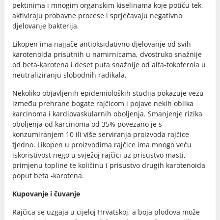
pektinima i mnogim organskim kiselinama koje potiču tek,
aktiviraju probavne procese i sprječavaju negativno
djelovanje bakterija.
Likopen ima najjače antioksidativno djelovanje od svih
karotenoida prisutnih u namirnicama, dvostruko snažnije
od beta-karotena i deset puta snažnije od alfa-tokoferola u
neutraliziranju slobodnih radikala.
Nekoliko objavljenih epidemioloških studija pokazuje vezu
između prehrane bogate rajčicom i pojave nekih oblika
karcinoma i kardiovaskularnih oboljenja. Smanjenje rizika
oboljenja od karcinoma od 35% povezano je s
konzumiranjem 10 ili više serviranja proizvoda rajčice
tjedno. Likopen u proizvodima rajčice ima mnogo veću
iskoristivost nego u svježoj rajčici uz prisustvo masti,
primjenu topline te količinu i prisustvo drugih karotenoida
poput beta -karotena.
Kupovanje i čuvanje
Rajčica se uzgaja u cijeloj Hrvatskoj, a boja plodova može