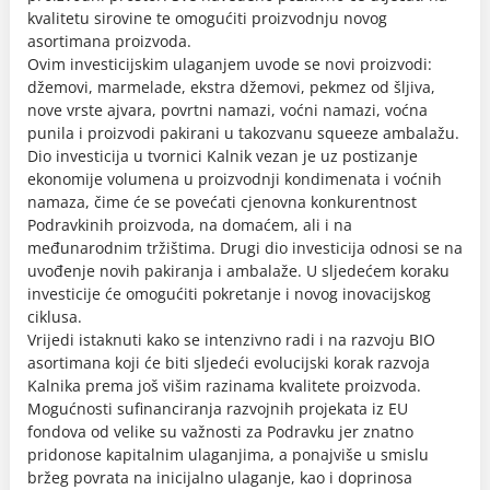
kvalitetu sirovine te omogućiti proizvodnju novog
asortimana proizvoda.
Ovim investicijskim ulaganjem uvode se novi proizvodi:
džemovi, marmelade, ekstra džemovi, pekmez od šljiva,
nove vrste ajvara, povrtni namazi, voćni namazi, voćna
punila i proizvodi pakirani u takozvanu squeeze ambalažu.
Dio investicija u tvornici Kalnik vezan je uz postizanje
ekonomije volumena u proizvodnji kondimenata i voćnih
namaza, čime će se povećati cjenovna konkurentnost
Podravkinih proizvoda, na domaćem, ali i na
međunarodnim tržištima. Drugi dio investicija odnosi se na
uvođenje novih pakiranja i ambalaže. U sljedećem koraku
investicije će omogućiti pokretanje i novog inovacijskog
ciklusa.
Vrijedi istaknuti kako se intenzivno radi i na razvoju BIO
asortimana koji će biti sljedeći evolucijski korak razvoja
Kalnika prema još višim razinama kvalitete proizvoda.
Mogućnosti sufinanciranja razvojnih projekata iz EU
fondova od velike su važnosti za Podravku jer znatno
pridonose kapitalnim ulaganjima, a ponajviše u smislu
bržeg povrata na inicijalno ulaganje, kao i doprinosa