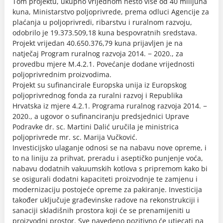
Tom projektu, ukupno vrijednom nešto više od 40 milijuna
kuna, Ministarstvo poljoprivrede, prema odluci Agencije za
plaćanja u poljoprivredi, ribarstvu i ruralnom razvoju,
odobrilo je 19.373.509,18 kuna bespovratnih sredstava.
Projekt vrijedan 40.650.376,79 kuna prijavljen je na
natječaj Program ruralnog razvoja 2014. − 2020., za
provedbu mjere M.4.2.1. Povećanje dodane vrijednosti
poljoprivrednim proizvodima.
Projekt su sufinancirale Europska unija iz Europskog
poljoprivrednog fonda za ruralni razvoj i Republika
Hrvatska iz mjere 4.2.1. Programa ruralnog razvoja 2014. −
2020., a ugovor o sufinanciranju predsjednici Uprave
Podravke dr. sc. Martini Dalić uručila je ministrica
poljoprivrede mr. sc. Marija Vučković.
Investicijsko ulaganje odnosi se na nabavu nove opreme, i
to na liniju za prihvat, preradu i aseptičko punjenje voća,
nabavu dodatnih vakuumskih kotlova s pripremom kako bi
se osigurali dodatni kapaciteti proizvodnje te zamjenu i
modernizaciju postojeće opreme za pakiranje. Investicija
također uključuje građevinske radove na rekonstrukciji i
sanaciji skladišnih prostora koji će se prenamijeniti u
proizvodni prostor. Sve navedeno pozitivno će utjecati na