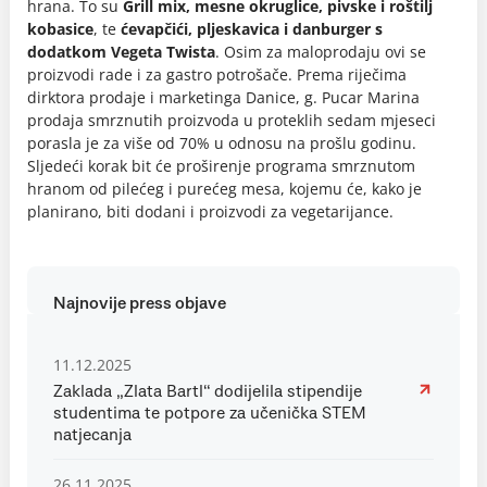
hrana. To su
Grill mix, mesne okruglice, pivske i roštilj
kobasice
, te
ćevapčići, pljeskavica i danburger s
dodatkom Vegeta Twista
. Osim za maloprodaju ovi se
proizvodi rade i za gastro potrošače. Prema riječima
dirktora prodaje i marketinga Danice, g. Pucar Marina
prodaja smrznutih proizvoda u proteklih sedam mjeseci
porasla je za više od 70% u odnosu na prošlu godinu.
Sljedeći korak bit će proširenje programa smrznutom
hranom od pilećeg i purećeg mesa, kojemu će, kako je
planirano, biti dodani i proizvodi za vegetarijance.
Najnovije press objave
11.12.2025
Zaklada „Zlata Bartl“ dodijelila stipendije
studentima te potpore za učenička STEM
natjecanja
26.11.2025