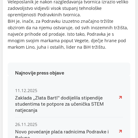
Veleposlanik je nakon razgledavanja tvornica izrazio veliko
zadovoljstvo vidjevši visok stupanj tehnološke
opremljenosti Podravkinih tvornica.
BiH je, inače, za Podravku izuzetno značajno tržište
obzirom da na njemu ostvaruje, od svih inozemnih tržišta,
najveće prihode od prodaje. Isto tako, Podravka je s
mnogim svojim markama poput Vegete, dječje hrane pod
markom Lino, juha i ostalih, lider na BiH tržištu.
Najnovije press objave
11.12.2025
Zaklada „Zlata Bartl“ dodijelila stipendije
studentima te potpore za učenička STEM
natjecanja
26.11.2025
Novo povećanje plaća radnicima Podravke i