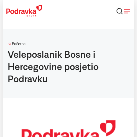
Skip
to
content
Početna
Veleposlanik Bosne i
Hercegovine posjetio
Podravku