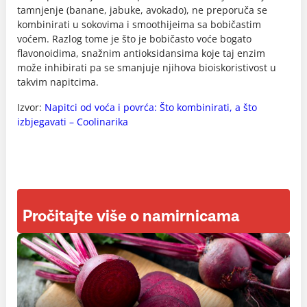
tamnjenje (banane, jabuke, avokado), ne preporuča se
kombinirati u sokovima i smoothijeima sa bobičastim
voćem. Razlog tome je što je bobičasto voće bogato
flavonoidima, snažnim antioksidansima koje taj enzim
može inhibirati pa se smanjuje njihova bioiskoristivost u
takvim napitcima.
Izvor:
Napitci od voća i povrća: Što kombinirati, a što
izbjegavati – Coolinarika
Pročitajte više o namirnicama