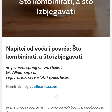
Što kombinirati, a što
izbjegavati
Napitci od voća i povrća: Što
kombinirati, a što izbjegavati
eng:
onion, spring onion, shallot
lat:
Allium cepa L.
reg:
crni luk, crveni luk, kapula, lučac
Namirnica by
coolinarika.com
Prezrelo voće i povrće ne moramo odmah bacati u biootpad već