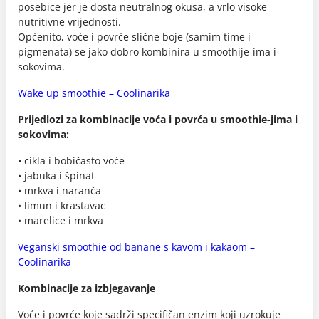
posebice jer je dosta neutralnog okusa, a vrlo visoke
nutritivne vrijednosti.
Općenito, voće i povrće slične boje (samim time i
pigmenata) se jako dobro kombinira u smoothije-ima i
sokovima.
Wake up smoothie – Coolinarika
Prijedlozi za kombinacije voća i povrća u smoothie-jima i
sokovima:
• cikla i bobičasto voće
• jabuka i špinat
• mrkva i naranča
• limun i krastavac
• marelice i mrkva
Veganski smoothie od banane s kavom i kakaom –
Coolinarika
Kombinacije za izbjegavanje
Voće i povrće koje sadrži specifičan enzim koji uzrokuje