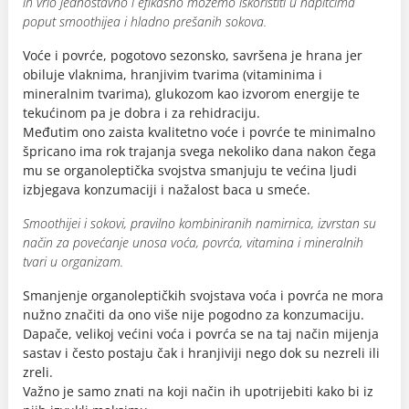
ih vrlo jednostavno i efikasno možemo iskoristiti u napitcima
poput smoothijea i hladno prešanih sokova.
Voće i povrće, pogotovo sezonsko, savršena je hrana jer
obiluje vlaknima, hranjivim tvarima (vitaminima i
mineralnim tvarima), glukozom kao izvorom energije te
tekućinom pa je dobra i za rehidraciju.
Međutim ono zaista kvalitetno voće i povrće te minimalno
špricano ima rok trajanja svega nekoliko dana nakon čega
mu se organoleptička svojstva smanjuju te većina ljudi
izbjegava konzumaciji i nažalost baca u smeće.
Smoothijei i sokovi, pravilno kombiniranih namirnica, izvrstan su
način za povećanje unosa voća, povrća, vitamina i mineralnih
tvari u organizam.
Smanjenje organoleptičkih svojstava voća i povrća ne mora
nužno značiti da ono više nije pogodno za konzumaciju.
Dapače, velikoj većini voća i povrća se na taj način mijenja
sastav i često postaju čak i hranjiviji nego dok su nezreli ili
zreli.
Važno je samo znati na koji način ih upotrijebiti kako bi iz