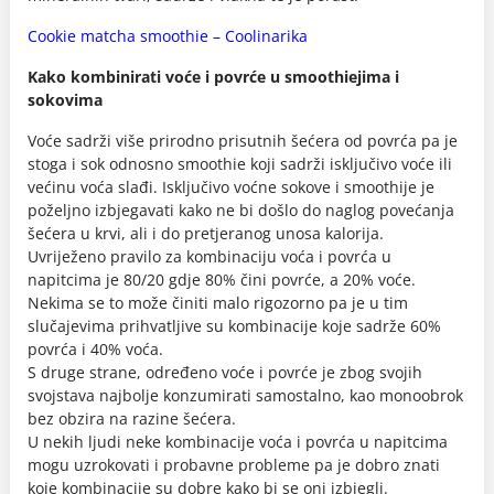
Cookie matcha smoothie – Coolinarika
Kako kombinirati voće i povrće u smoothiejima i
sokovima
Voće sadrži više prirodno prisutnih šećera od povrća pa je
stoga i sok odnosno smoothie koji sadrži isključivo voće ili
većinu voća slađi. Isključivo voćne sokove i smoothije je
poželjno izbjegavati kako ne bi došlo do naglog povećanja
šećera u krvi, ali i do pretjeranog unosa kalorija.
Uvriježeno pravilo za kombinaciju voća i povrća u
napitcima je 80/20 gdje 80% čini povrće, a 20% voće.
Nekima se to može činiti malo rigozorno pa je u tim
slučajevima prihvatljive su kombinacije koje sadrže 60%
povrća i 40% voća.
S druge strane, određeno voće i povrće je zbog svojih
svojstava najbolje konzumirati samostalno, kao monoobrok
bez obzira na razine šećera.
U nekih ljudi neke kombinacije voća i povrća u napitcima
mogu uzrokovati i probavne probleme pa je dobro znati
koje kombinacije su dobre kako bi se oni izbjegli.