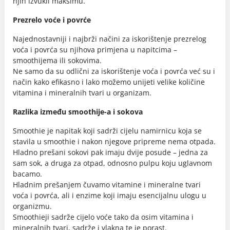
njih izvukli maksimu.
Prezrelo voće i povrće
Najednostavniji i najbrži načini za iskorištenje prezrelog
voća i povrća su njihova primjena u napitcima –
smoothijema ili sokovima.
Ne samo da su odlični za iskorištenje voća i povrća već su i
način kako efikasno i lako možemo unijeti velike količine
vitamina i mineralnih tvari u organizam.
Razlika između smoothije-a i sokova
Smoothie je napitak koji sadrži cijelu namirnicu koja se
stavila u smoothie i nakon njegove pripreme nema otpada.
Hladno prešani sokovi pak imaju dvije posude – jedna za
sam sok, a druga za otpad, odnosno pulpu koju uglavnom
bacamo.
Hladnim prešanjem čuvamo vitamine i mineralne tvari
voća i povrća, ali i enzime koji imaju esencijalnu ulogu u
organizmu.
Smoothieji sadrže cijelo voće tako da osim vitamina i
mineralnih tvari, sadrže i vlakna te je porast.