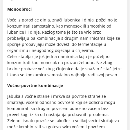
Monoobroci
Voće iz porodice dinja, znači lubenica i dinja, poželjno je
konzumirati samostalno, kao monosok ili smoothie od
lubenice ili dinje. Razlog tome je što se vrlo brzo
probavljaju pa kombinacija s drugim namirnicama koje se
sporije probavljaju može dovesti do fermentacije u
organizmu i neugodnog osjećaja u crijevima.
Celer stabljar je još jedna namirnica koju je poželjno
konzumirati kao monosok na prazan želudac. Ne zbog
brzine probave već zbog činjenice da je snažan čistač jetre
i kada se konzumira samostalno najbolje radi svoj posao.
Voćno-povrtne kombinacije
Jabuka s voćne strane i mrkva sa povrtne strane se
smatraju voćem odnosno povrćem koji se odlično mogu
kombinirati sa drugim povrćem odnosno voćem bez
prevelikog rizika od nastajanja probavnih problema.
Zeleno lisnato povrće se također u velikoj većini slučajeva
može kombinirati sa gotovo svim voćem i povrćem,