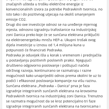
značajnih ušteda u trošku električne energije iz
konvencionalnih izvora za potrebe Podravkinih tvornica, no
isto tako i do pozitivnog utjecaja na okoliš smanjenjem
emisije CO2.
Drugi dio ove investicije odnosi se na uređenje mjernog
mjesta, odnosno izgradnju trafostanice na Industrijskoj
zoni Danica preko koje će se sunčana elektrana priključiti
na elektroenergetsku mrežu HEP-a. Ukupni trošak ovog
dijela investicije u iznosu od 1,4 milijuna kuna u
potpunosti će financirati Podravka.
Podravka je oduvijek išla u korak s vremenom i prednjačila
u postavljanju pozitivnih poslovnih praksi. Njegujući
društveno odgovorno poslovanje i poštujući načela
održivog razvoja, kontinuirano se razmatraju i razne
mogućnosti kako unaprijediti odnos prema okolini te uz to
podići i efikasnost poslovanja kompanije na višu razinu.
Sunčana elektrana „Podravka – Danica“ prva je faza
izgradnje integriranih sunčanih elektrana na krovovima
Podravkinih tvornica na industrijskoj zoni Danica. Trenutno
se razmatra mogućnost da se kroz potencijalno tri faze
izgradnje integriranih sunčanih elektrana na tvornicama i