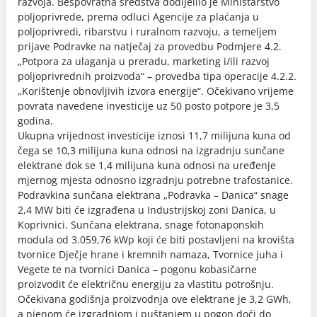
razvoja. Bespovratna sredstva dodijelilo je Ministarstvo
poljoprivrede, prema odluci Agencije za plaćanja u
poljoprivredi, ribarstvu i ruralnom razvoju, a temeljem
prijave Podravke na natječaj za provedbu Podmjere 4.2.
„Potpora za ulaganja u preradu, marketing i/ili razvoj
poljoprivrednih proizvoda“ – provedba tipa operacije 4.2.2.
„Korištenje obnovljivih izvora energije“. Očekivano vrijeme
povrata navedene investicije uz 50 posto potpore je 3,5
godina.
Ukupna vrijednost investicije iznosi 11,7 milijuna kuna od
čega se 10,3 milijuna kuna odnosi na izgradnju sunčane
elektrane dok se 1,4 milijuna kuna odnosi na uređenje
mjernog mjesta odnosno izgradnju potrebne trafostanice.
Podravkina sunčana elektrana „Podravka – Danica“ snage
2,4 MW biti će izgrađena u Industrijskoj zoni Danica, u
Koprivnici. Sunčana elektrana, snage fotonaponskih
modula od 3.059,76 kWp koji će biti postavljeni na krovišta
tvornice Dječje hrane i kremnih namaza, Tvornice juha i
Vegete te na tvornici Danica – pogonu kobasičarne
proizvodit će električnu energiju za vlastitu potrošnju.
Očekivana godišnja proizvodnja ove elektrane je 3,2 GWh,
a njenom će izgradnjom i puštanjem u pogon doći do