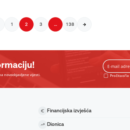
1
2
3
…
138
ormaciju!
a novoobjavljene vijesti.
Pročitao/la
Financijska izvješća
Dionica