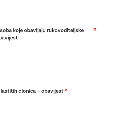
osoba koje obavljaju rukovoditeljske
bavijest
astitih dionica – obavijest