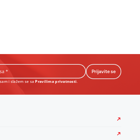
 sam i slažem se sa
Pravilima privatnosti
.