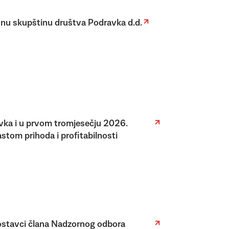
vnu skupštinu društva Podravka d.d.
ka i u prvom tromjesečju 2026.
astom prihoda i profitabilnosti
ostavci člana Nadzornog odbora