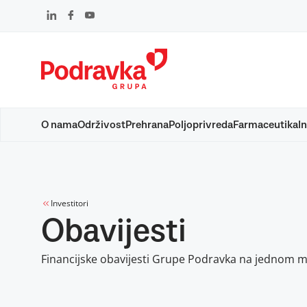
Skip
to
content
O nama
Održivost
Prehrana
Poljoprivreda
Farmaceutika
In
Investitori
Obavijesti
Financijske obavijesti Grupe Podravka na jednom m