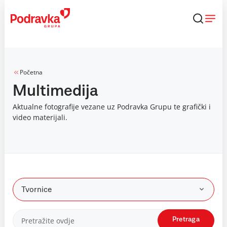
Skip
to
content
Početna
Multimedija
Aktualne fotografije vezane uz Podravka Grupu te grafički i
video materijali.
Tvornice
Pretraga