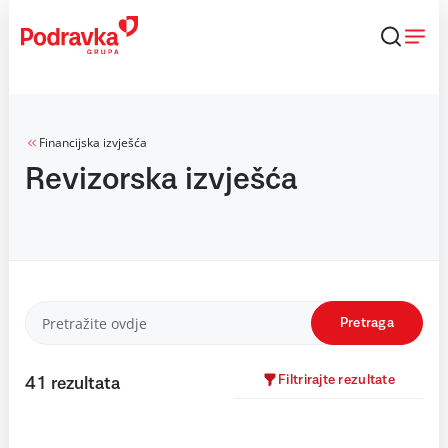
Skip
to
content
Financijska izvješća
Revizorska izvješća
Pretraga
Filtrirajte rezultate
41
rezultata