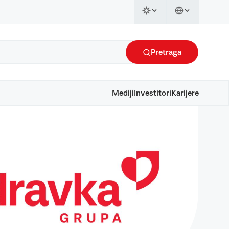
Pretraga
Mediji
Investitori
Karijere