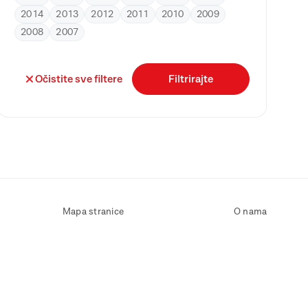
2014
2013
2012
2011
2010
2009
2008
2007
Očistite sve filtere
Filtrirajte
Mapa stranice
O nama
Uvjeti korištenja
Kontaktirajte nas
Zaštita osobnih podataka
Zaštita privatnosti
Izjava o pristupačnosti
Postavke kolačića
Pravila o korištenju kolačića