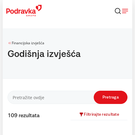
Skip
to
content
Financijska izvješća
Godišnja izvješća
Pretraga
Filtrirajte rezultate
109
rezultata