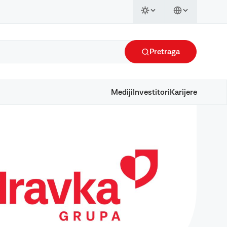
Pretraga
Mediji
Investitori
Karijere