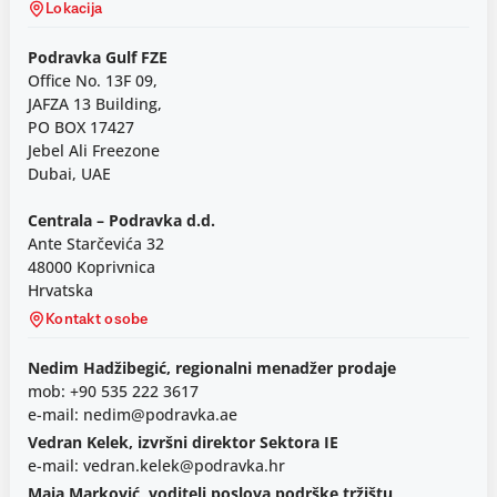
Lokacija
Podravka Gulf FZE
Office No. 13F 09,
JAFZA 13 Building,
PO BOX 17427
Jebel Ali Freezone
Dubai, UAE
Centrala – Podravka d.d.
Ante Starčevića 32
48000 Koprivnica
Hrvatska
Kontakt osobe
Nedim Hadžibegić, regionalni menadžer prodaje
mob: +90 535 222 3617
e-mail: nedim@podravka.ae
Vedran Kelek, izvršni direktor Sektora IE
e-mail: vedran.kelek@podravka.hr
Maja Marković, voditelj poslova podrške tržištu