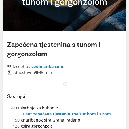
tunom i gorgonzolom
Zapečena tjestenina s tunom i
gorgonzolom
Recept by
coolinarika.com
Jednostavno
45 min
Sastojci
200 ml
vrhnja za kuhanje
1
Fant zapečena tjesteninu sa šunkom i sirom
50 g
naribanog sira Grana Padano
120 g
sira gorgonzole