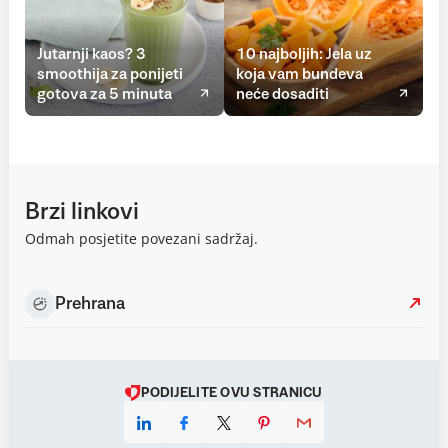
Jutarnji kaos? 3
10 najboljih: Jela uz
smoothija za ponijeti
koja vam bundeva
gotova za 5 minuta
neće dosaditi
Brzi linkovi
Odmah posjetite povezani sadržaj.
Prehrana
PODIJELITE OVU STRANICU