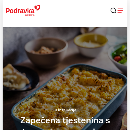
Skip
to
content
Inspiracija
Zapečena tjestenina s