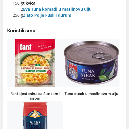
150 g
tikvica
2
Eva Tuna komadi u maslinovu ulju
250 g
Zlato Polje Fusilli durum
Koristili smo
Fant tjestenina sa šunkom i
Tuna steak u maslinovom ulju
sirom