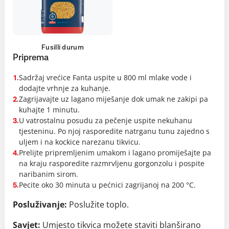
Fusilli durum
Priprema
Sadržaj vrećice Fanta uspite u 800 ml mlake vode i
1.
dodajte vrhnje za kuhanje.
Zagrijavajte uz lagano miješanje dok umak ne zakipi pa
2.
kuhajte 1 minutu.
U vatrostalnu posudu za pečenje uspite nekuhanu
3.
tjesteninu. Po njoj rasporedite natrganu tunu zajedno s
uljem i na kockice narezanu tikvicu.
Prelijte pripremljenim umakom i lagano promiješajte pa
4.
na kraju rasporedite razmrvljenu gorgonzolu i pospite
naribanim sirom.
Pecite oko 30 minuta u pećnici zagrijanoj na 200 °C.
5.
Posluživanje:
Poslužite toplo.
Savjet:
Umjesto tikvica možete staviti blanširano