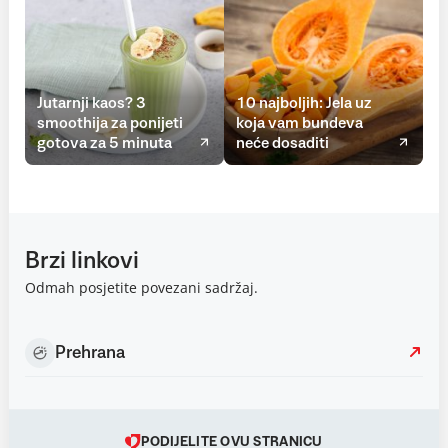
Jutarnji kaos? 3
10 najboljih: Jela uz
smoothija za ponijeti
koja vam bundeva
gotova za 5 minuta
neće dosaditi
Brzi linkovi
Odmah posjetite povezani sadržaj.
Prehrana
PODIJELITE OVU STRANICU