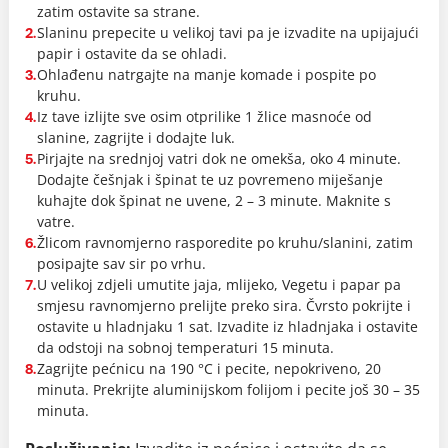
zatim ostavite sa strane.
Slaninu prepecite u velikoj tavi pa je izvadite na upijajući
2.
papir i ostavite da se ohladi.
Ohlađenu natrgajte na manje komade i pospite po
3.
kruhu.
Iz tave izlijte sve osim otprilike 1 žlice masnoće od
4.
slanine, zagrijte i dodajte luk.
Pirjajte na srednjoj vatri dok ne omekša, oko 4 minute.
5.
Dodajte češnjak i špinat te uz povremeno miješanje
kuhajte dok špinat ne uvene, 2 – 3 minute. Maknite s
vatre.
Žlicom ravnomjerno rasporedite po kruhu/slanini, zatim
6.
posipajte sav sir po vrhu.
U velikoj zdjeli umutite jaja, mlijeko, Vegetu i papar pa
7.
smjesu ravnomjerno prelijte preko sira. Čvrsto pokrijte i
ostavite u hladnjaku 1 sat. Izvadite iz hladnjaka i ostavite
da odstoji na sobnoj temperaturi 15 minuta.
Zagrijte pećnicu na 190 °C i pecite, nepokriveno, 20
8.
minuta. Prekrijte aluminijskom folijom i pecite još 30 – 35
minuta.