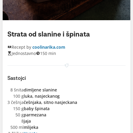
Strata od slanine i špinata
Recept by
coolinarika.com
Jednostavno
150 min
Sastojci
8 šnita
dimljene slanine
100 g
luka, nasjeckanog
3 češnja
češnjaka, sitno nasjeckana
150 g
baby špinata
50 g
parmezana
8
jaja
500 ml
mlijeka