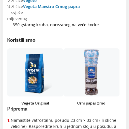
2 žličice
Vegete
¼ žličice
Vegeta Maestro Crnog papra
svježe
mljevenog
350 g
starog kruha, narezanog na veće kocke
Koristili smo
Vegeta Original
Crni papar zrno
Priprema
Namastite vatrostalnu posudu 23 cm × 33 cm (ili slične
1.
veličine). Rasporedite kruh u jednom sloju u posudu, a