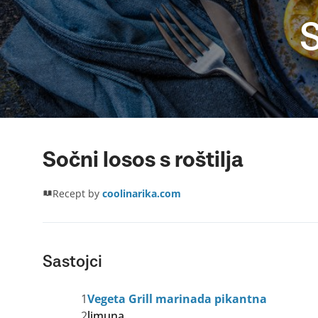
S
Sočni losos s roštilja
Recept by
coolinarika.com
Sastojci
1
Vegeta Grill marinada pikantna
2
limuna