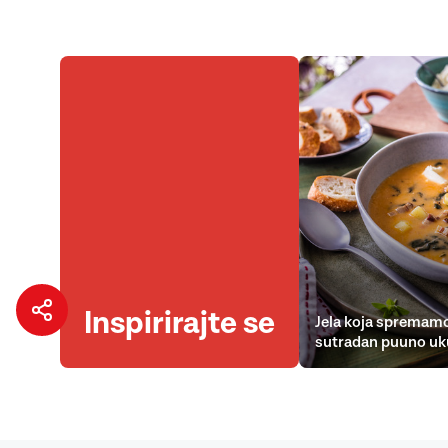
Inspirirajte se
Jela koja spremamo
sutradan puuno uk