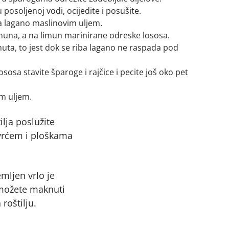
 posoljenoj vodi, ocijedite i posušite.
ga lagano maslinovim uljem.
imuna, a na limun marinirane odreske lososa.
nuta, to jest dok se riba lagano ne raspada pod
ososa stavite šparoge i rajčice i pecite još oko pet
m uljem.
ilja poslužite
vrćem i ploškama
mljen vrlo je
 možete maknuti
roštilju.