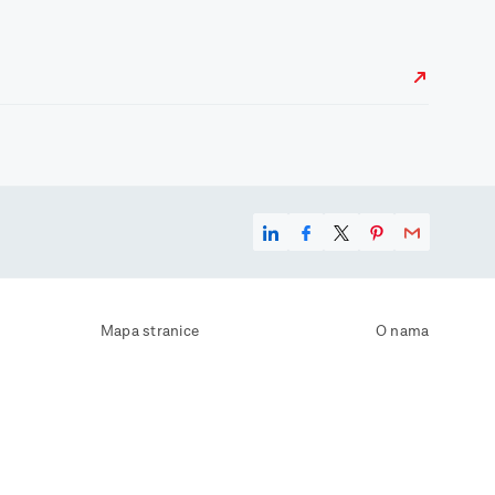
Mapa stranice
O nama
Uvjeti korištenja
Kontaktirajte nas
Zaštita osobnih podataka
Zaštita privatnosti
Izjava o pristupačnosti
Postavke kolačića
Pravila o korištenju kolačića