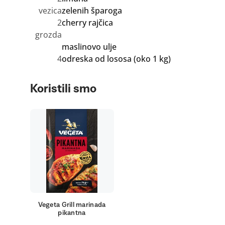
vezica
zelenih šparoga
2
cherry rajčica
grozda
maslinovo ulje
4
odreska od lososa (oko 1 kg)
Koristili smo
Vegeta Grill marinada
pikantna