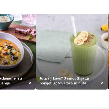
 danas jer su
Jutarnji kaos? 3 smoothija za
usnija
ponijeti gotova za 5 minuta