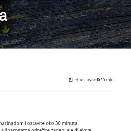
ja
Jednostavno
50 min
arinadom i ostavite oko 30 minuta.
 a šparogama odrežite zadebljale dijelove.