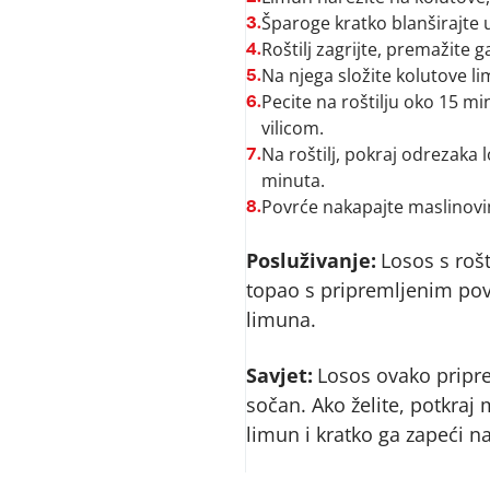
Šparoge kratko blanširajte u
3.
Roštilj zagrijte, premažite 
4.
Na njega složite kolutove l
5.
Pecite na roštilju oko 15 mi
6.
vilicom.
Na roštilj, pokraj odrezaka l
7.
minuta.
Povrće nakapajte maslinovi
8.
Posluživanje:
Losos s rošt
topao s pripremljenim po
limuna.
Savjet:
Losos ovako pripre
sočan. Ako želite, potkraj
limun i kratko ga zapeći na 