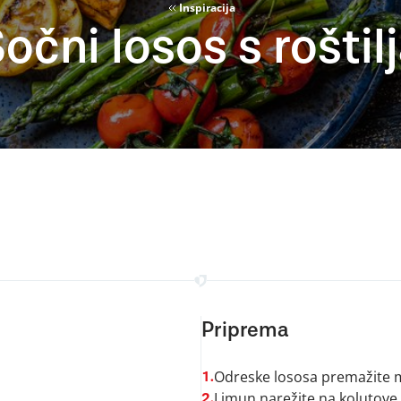
Inspiracija
očni losos s roštil
Priprema
Odreske lososa premažite m
1.
Limun narežite na kolutove,
2.