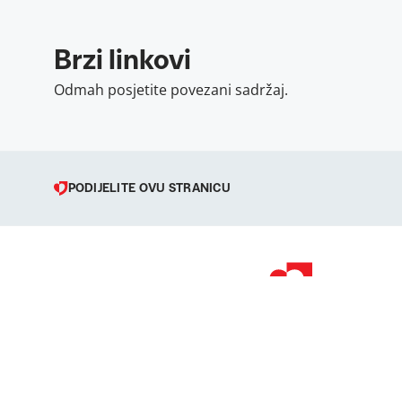
Brzi linkovi
Odmah posjetite povezani sadržaj.
PODIJELITE OVU STRANICU
© 1998 – 2026 
Podravka je regi