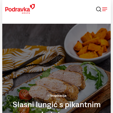
Skip
to
content
Inspiracija
Slasni lungić s pikantnim