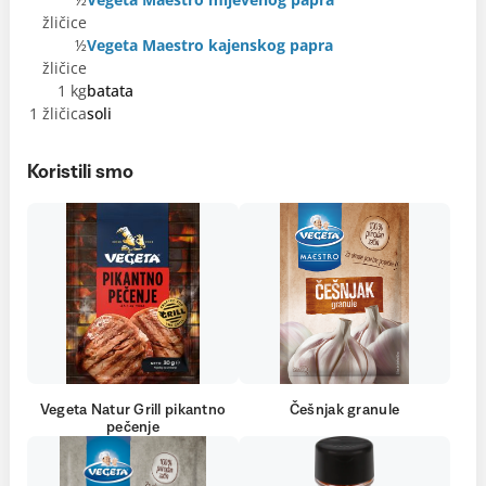
žličice
½
Vegeta Maestro kajenskog papra
žličice
1 kg
batata
1 žličica
soli
Koristili smo
Vegeta Natur Grill pikantno
Češnjak granule
pečenje