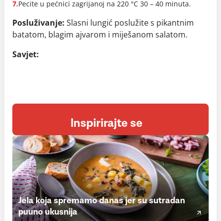
Pecite u pećnici zagrijanoj na 220 °C 30 – 40 minuta.
7.
Posluživanje:
Slasni lungić poslužite s pikantnim
batatom, blagim ajvarom i miješanom salatom.
Savjet:
Inspirirajte se
Jela koja spremamo danas jer su sutradan
puuno ukusnija