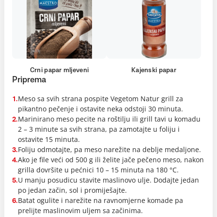
Crni papar mljeveni
Kajenski papar
Priprema
Meso sa svih strana pospite Vegetom Natur grill za
1.
pikantno pečenje i ostavite neka odstoji 30 minuta.
Marinirano meso pecite na roštilju ili grill tavi u komadu
2.
2 – 3 minute sa svih strana, pa zamotajte u foliju i
ostavite 15 minuta.
Foliju odmotajte, pa meso narežite na deblje medaljone.
3.
Ako je file veći od 500 g ili želite jače pečeno meso, nakon
4.
grilla dovršite u pećnici 10 – 15 minuta na 180 °C.
U manju posudicu stavite maslinovo ulje. Dodajte jedan
5.
po jedan začin, sol i promiješajte.
Batat ogulite i narežite na ravnomjerne komade pa
6.
prelijte maslinovim uljem sa začinima.