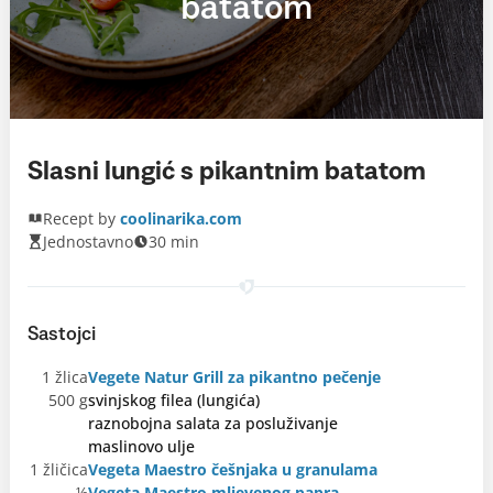
batatom
Slasni lungić s pikantnim batatom
Recept by
coolinarika.com
Jednostavno
30 min
Sastojci
1 žlica
Vegete Natur Grill za pikantno pečenje
500 g
svinjskog filea (lungića)
raznobojna salata za posluživanje
maslinovo ulje
1 žličica
Vegeta Maestro češnjaka u granulama
½
Vegeta Maestro mljevenog papra