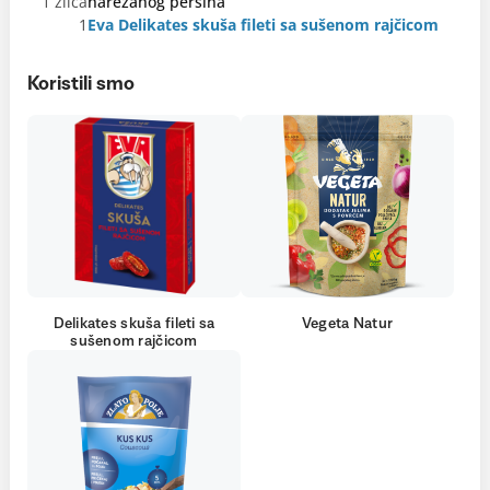
1 žlica
narezanog peršina
1
Eva Delikates skuša fileti sa sušenom rajčicom
Koristili smo
Delikates skuša fileti sa
Vegeta Natur
sušenom rajčicom