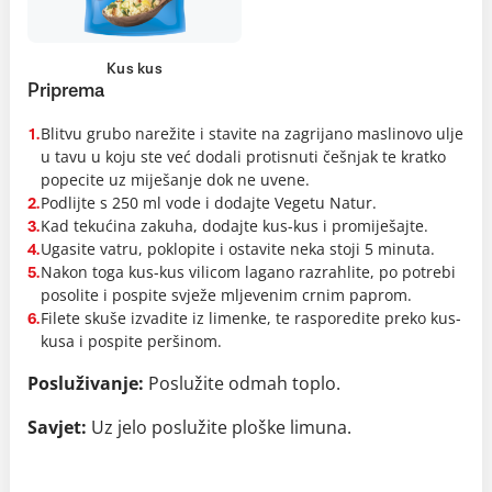
Kus kus
Priprema
Blitvu grubo narežite i stavite na zagrijano maslinovo ulje
1.
u tavu u koju ste već dodali protisnuti češnjak te kratko
popecite uz miješanje dok ne uvene.
Podlijte s 250 ml vode i dodajte Vegetu Natur.
2.
Kad tekućina zakuha, dodajte kus-kus i promiješajte.
3.
Ugasite vatru, poklopite i ostavite neka stoji 5 minuta.
4.
Nakon toga kus-kus vilicom lagano razrahlite, po potrebi
5.
posolite i pospite svježe mljevenim crnim paprom.
Filete skuše izvadite iz limenke, te rasporedite preko kus-
6.
kusa i pospite peršinom.
Posluživanje:
Poslužite odmah toplo.
Savjet:
Uz jelo poslužite ploške limuna.