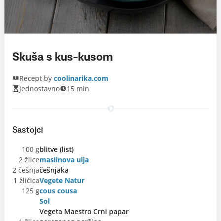
Skuša s kus-kusom
Recept by
coolinarika.com
Jednostavno
15 min
Sastojci
100 g
blitve (list)
2 žlice
maslinova ulja
2 češnja
češnjaka
1 žličica
Vegete Natur
125 g
cous cousa
Sol
Vegeta Maestro Crni papar