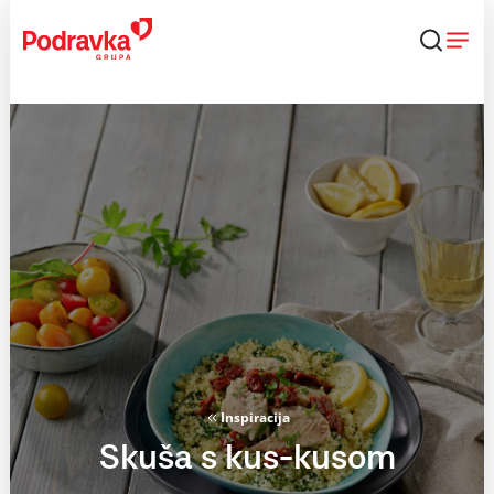
Skip
to
content
Inspiracija
Skuša s kus-kusom