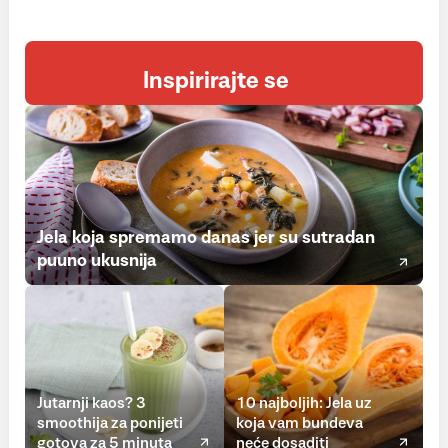
Inspirirajte se
Jela koja spremamo danas jer su sutradan
puuno ukusnija
Jutarnji kaos? 3
10 najboljih: Jela uz
smoothija za ponijeti
koja vam bundeva
gotova za 5 minuta
neće dosaditi