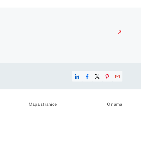
Mapa stranice
O nama
Uvjeti korištenja
Kontaktirajte nas
Zaštita osobnih podataka
Zaštita privatnosti
Izjava o pristupačnosti
Postavke kolačića
Pravila o korištenju kolačića