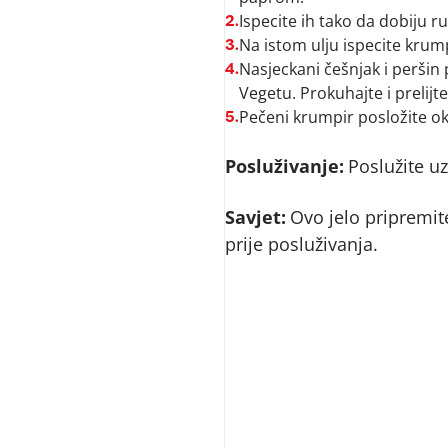
Ispecite ih tako da dobiju r
2.
Na istom ulju ispecite krump
3.
Nasjeckani češnjak i peršin p
4.
Vegetu. Prokuhajte i prelijte
Pečeni krumpir posložite oko
5.
Posluživanje:
Poslužite uz
Savjet:
Ovo jelo pripremi
prije posluživanja.