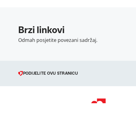
Brzi linkovi
Odmah posjetite povezani sadržaj.
PODIJELITE OVU STRANICU
© 1998 – 2026 
Podravka je regi