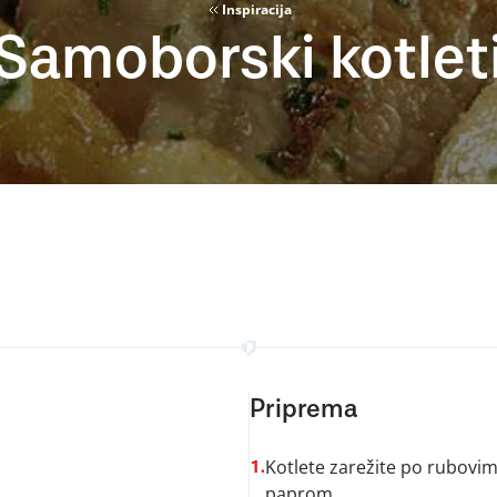
Inspiracija
Samoborski kotlet
Priprema
Kotlete zarežite po rubovima
1.
paprom.