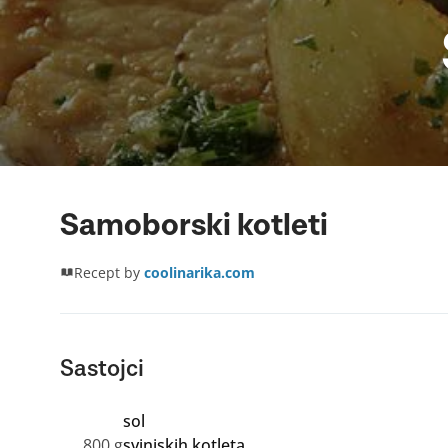
Samoborski kotleti
Recept by
coolinarika.com
Sastojci
sol
800 g
svinjskih kotleta