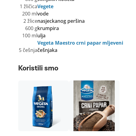
1 žličica
Vegete
200 ml
vode
2 žlice
nasjeckanog peršina
600 g
krumpira
100 ml
ulja
Vegeta Maestro crni papar mljeveni
5 češnja
češnjaka
Koristili smo