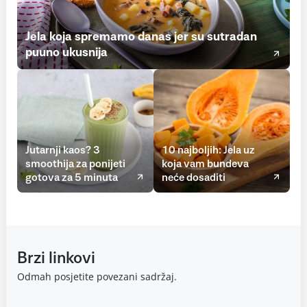
Jela koja spremamo danas jer su sutradan
puuno ukusnija
Jutarnji kaos? 3
10 najboljih: Jela uz
smoothija za ponijeti
koja vam bundeva
gotova za 5 minuta
neće dosaditi
Brzi linkovi
Odmah posjetite povezani sadržaj.