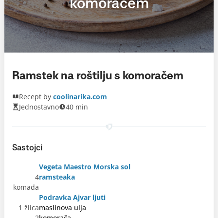
komoračem
Ramstek na roštilju s komoračem
Recept by
coolinarika.com
Jednostavno
40 min
Sastojci
Vegeta Maestro Morska sol
4
ramsteaka
komada
Podravka Ajvar ljuti
1 žlica
maslinova ulja
2
komorača