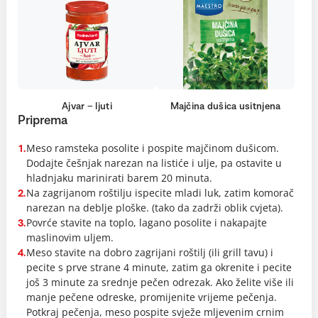
Ajvar – ljuti
Majčina dušica usitnjena
Priprema
Meso ramsteka posolite i pospite majčinom dušicom.
1.
Dodajte češnjak narezan na listiće i ulje, pa ostavite u
hladnjaku marinirati barem 20 minuta.
Na zagrijanom roštilju ispecite mladi luk, zatim komorač
2.
narezan na deblje ploške. (tako da zadrži oblik cvjeta).
Povrće stavite na toplo, lagano posolite i nakapajte
3.
maslinovim uljem.
Meso stavite na dobro zagrijani roštilj (ili grill tavu) i
4.
pecite s prve strane 4 minute, zatim ga okrenite i pecite
još 3 minute za srednje pečen odrezak. Ako želite više ili
manje pečene odreske, promijenite vrijeme pečenja.
Potkraj pečenja, meso pospite svježe mljevenim crnim