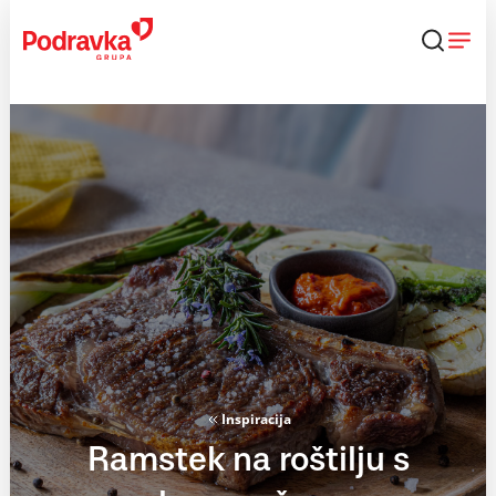
Skip
to
content
Inspiracija
Ramstek na roštilju s