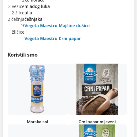
2 vezice
mladog luka
2 žlice
ulja
2 češnja
češnjaka
½
Vegeta Maestro Majčine dušice
žličice
Vegeta Maestro Crni papar
Koristili smo
Morska sol
Crni papar mljeveni