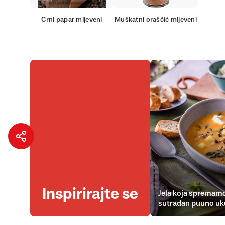
Crni papar mljeveni
Muškatni oraščić mljeveni
Inspirirajte se
Jela koja spremamo
sutradan puuno uk