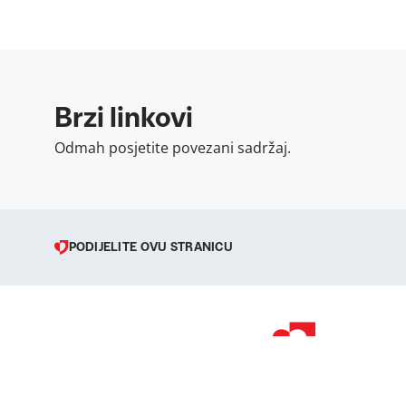
Brzi linkovi
Odmah posjetite povezani sadržaj.
PODIJELITE OVU STRANICU
© 1998 – 2026 
Podravka je regi