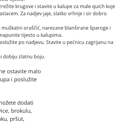
izrežite krugove i stavite u kalupe za male quich koje
lacem. Za nadjev jaje, slatko vrhnje i sir dobro
, muškatni oraščić, narezane blanširane šparoge i
apunite tijesto u kalupima.
posložite po nadjevu. Stavite u pećnicu zagrijanu na
i dobiju zlatnu boju.
he ostavite malo
lupa i poslužite
možete dodati
ice, brokulu,
ku, pršut,