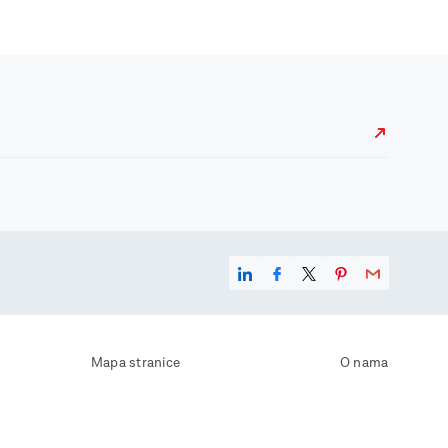
Mapa stranice
O nama
Uvjeti korištenja
Kontaktirajte nas
Zaštita osobnih podataka
Zaštita privatnosti
Izjava o pristupačnosti
Postavke kolačića
Pravila o korištenju kolačića