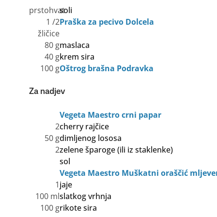
prstohvat
soli
1 /2
Praška za pecivo Dolcela
žličice
80 g
maslaca
40 g
krem sira
100 g
Oštrog brašna Podravka
Za nadjev
Vegeta Maestro crni papar
2
cherry rajčice
50 g
dimljenog lososa
2
zelene šparoge (ili iz staklenke)
sol
Vegeta Maestro Muškatni oraščić mljeve
1
jaje
100 ml
slatkog vrhnja
100 g
rikote sira