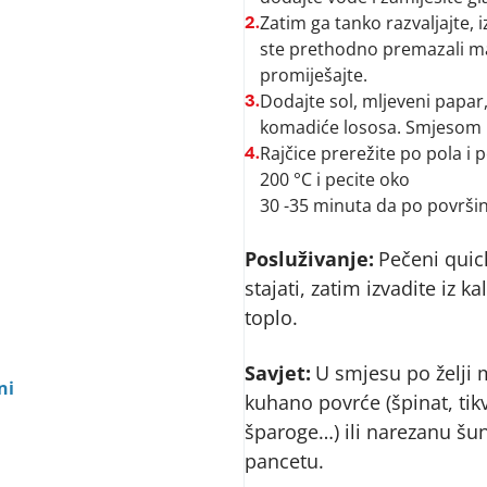
Zatim ga tanko razvaljajte, 
2.
ste prethodno premazali mas
promiješajte.
Dodajte sol, mljeveni papar
3.
komadiće lososa. Smjesom n
Rajčice prerežite po pola i 
4.
200 °C i pecite oko
30 -35 minuta da po površin
Posluživanje:
Pečeni quic
stajati, zatim izvadite iz ka
toplo.
Savjet:
U smjesu po želji 
ni
kuhano povrće (špinat, tikv
šparoge…) ili narezanu šun
pancetu.