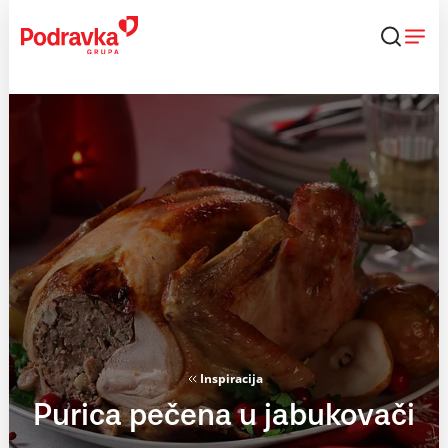
Skip
to
content
Inspiracija
Purica pečena u jabukovači