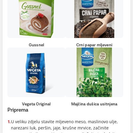
Gussnel
Crni papar mljeveni
Vegeta Original
Majčina dušica usitnjena
Priprema
U veliku zdjelu stavite mljeveno meso, maslinovo ulje,
1.
narezani luk, peršin, jaje, krušne mrvice, začinite