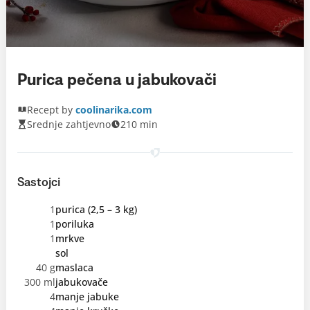
Purica pečena u jabukovači
Recept by
coolinarika.com
Srednje zahtjevno
210 min
Sastojci
1
purica (2,5 – 3 kg)
1
poriluka
1
mrkve
sol
40 g
maslaca
300 ml
jabukovače
4
manje jabuke