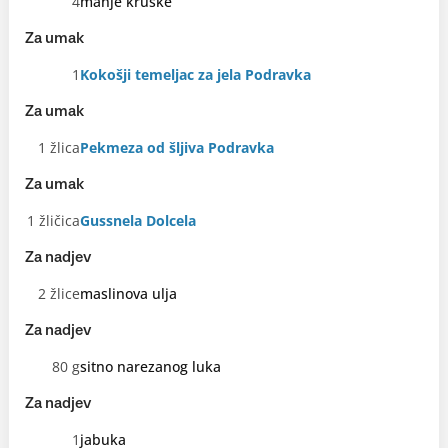
4
manje kruške
Za umak
1
Kokošji temeljac za jela Podravka
Za umak
1 žlica
Pekmeza od šljiva Podravka
Za umak
1 žličica
Gussnela Dolcela
Za nadjev
2 žlice
maslinova ulja
Za nadjev
80 g
sitno narezanog luka
Za nadjev
1
jabuka