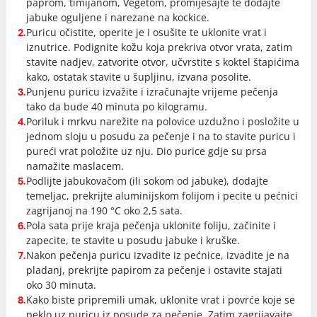
paprom, timijanom, Vegetom, promiješajte te dodajte
jabuke oguljene i narezane na kockice.
Puricu očistite, operite je i osušite te uklonite vrat i
2.
iznutrice. Podignite kožu koja prekriva otvor vrata, zatim
stavite nadjev, zatvorite otvor, učvrstite s koktel štapićima
kako, ostatak stavite u šupljinu, izvana posolite.
Punjenu puricu izvažite i izračunajte vrijeme pečenja
3.
tako da bude 40 minuta po kilogramu.
Poriluk i mrkvu narežite na polovice uzdužno i posložite u
4.
jednom sloju u posudu za pečenje i na to stavite puricu i
pureći vrat položite uz nju. Dio purice gdje su prsa
namažite maslacem.
Podlijte jabukovačom (ili sokom od jabuke), dodajte
5.
temeljac, prekrijte aluminijskom folijom i pecite u pećnici
zagrijanoj na 190 °C oko 2,5 sata.
Pola sata prije kraja pečenja uklonite foliju, začinite i
6.
zapecite, te stavite u posudu jabuke i kruške.
Nakon pečenja puricu izvadite iz pećnice, izvadite je na
7.
pladanj, prekrijte papirom za pečenje i ostavite stajati
oko 30 minuta.
Kako biste pripremili umak, uklonite vrat i povrće koje se
8.
peklo uz puricu iz posude za pečenje. Zatim zagrijavajte