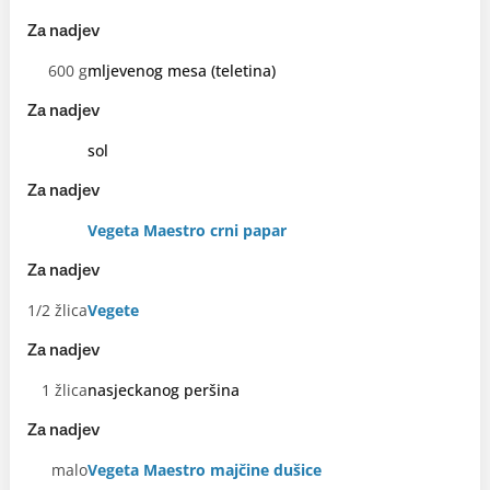
Za nadjev
600 g
mljevenog mesa (teletina)
Za nadjev
sol
Za nadjev
Vegeta Maestro crni papar
Za nadjev
1/2 žlica
Vegete
Za nadjev
1 žlica
nasjeckanog peršina
Za nadjev
malo
Vegeta Maestro majčine dušice