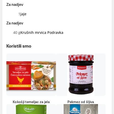
Za nadjev
1
jaje
Za nadjev
40 g
Krušnih mrvica Podravka
Koristili smo
Kokošji temeljac za jela
Pekmez od šljiva