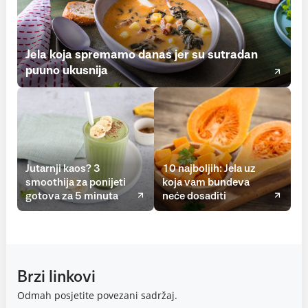
Jela koja spremamo danas jer su sutradan
puuno ukusnija
Jutarnji kaos? 3
10 najboljih: Jela uz
smoothija za ponijeti
koja vam bundeva
gotova za 5 minuta
neće dosaditi
Brzi linkovi
Odmah posjetite povezani sadržaj.