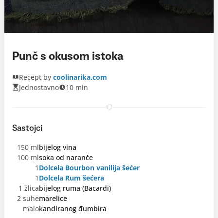
Punč s okusom istoka
Recept by
coolinarika.com
Jednostavno
10 min
Sastojci
150 ml
bijelog vina
100 ml
soka od naranče
1
Dolcela Bourbon vanilija šećer
1
Dolcela Rum šećera
1 žlica
bijelog ruma (Bacardi)
2 suhe
marelice
malo
kandiranog đumbira