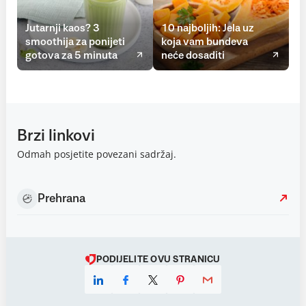
Jutarnji kaos? 3
10 najboljih: Jela uz
smoothija za ponijeti
koja vam bundeva
gotova za 5 minuta
neće dosaditi
Brzi linkovi
Odmah posjetite povezani sadržaj.
Prehrana
PODIJELITE OVU STRANICU