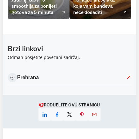
Jutarnji kaos? 3
10 najboljih: Jela uz
smoothija za ponijeti
koja vam bundeva
gotova za 5 minuta
neće dosaditi
Brzi linkovi
Odmah posjetite povezani sadržaj.
Prehrana
PODIJELITE OVU STRANICU