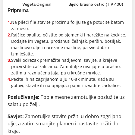
Vegeta Original
Bijelo brašno oštro (TIP 400)
Priprema
Na pileći file stavite prozirnu foliju te ga potucite batom
1.
za meso.
Rajčice ogulite, očistite od sjemenki i narežite na kockice.
2.
Dodajte im Vegetu, protisnuti češnjak, peršin, bosiljak,
maslinovo ulje i narezane masline, pa sve dobro
izmiješajte.
Svaki odrezak premažite nadjevom, savijte, a krajeve
3.
pričvrstite čačkalicama. Zamotuljke uvaljajte u brašno,
zatim u razmućena jaja, pa u krušne mrvice.
Pecite ih na zagrijanom ulju 10-ak minuta. Kada su
4.
gotovi, stavite ih na upijajući papir i izvadite čačkalice.
Posluživanje:
Tople mesne zamotuljke poslužite uz
salatu po želji.
Savjet:
Zamotuljke stavite pržiti u dobro zagrijano
ulje, a zatim smanjite plamen i nastavite pržiti do
kraja.