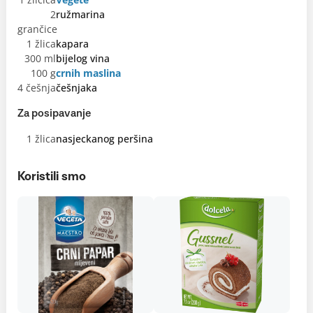
2
ružmarina
grančice
1 žlica
kapara
300 ml
bijelog vina
100 g
crnih maslina
4 češnja
češnjaka
Za posipavanje
1 žlica
nasjeckanog peršina
Koristili smo