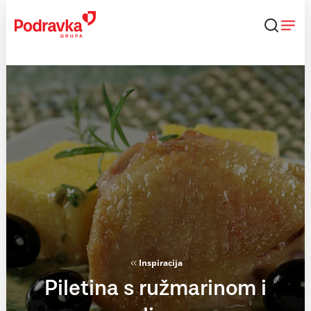
Skip
to
content
Inspiracija
Piletina s ružmarinom i