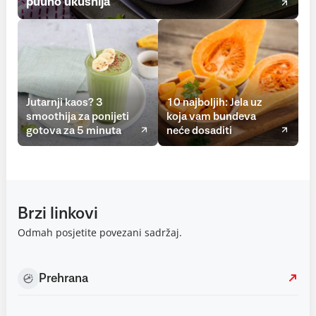
puuno ukusnija
Jutarnji kaos? 3
10 najboljih: Jela uz
smoothija za ponijeti
koja vam bundeva
gotova za 5 minuta
neće dosaditi
Brzi linkovi
Odmah posjetite povezani sadržaj.
Prehrana