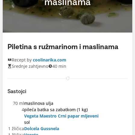
maslinama
Piletina s ružmarinom i maslinama
Recept by
coolinarika.com
Srednje zahtjevno
40 min
Sastojci
70 ml
maslinova ulja
4
pileća batka sa zabatkom (1 kg)
Vegeta Maestro Crni papar mljeveni
sol
1 žličica
Dolcela Gussnela
1 žličica
Vegete