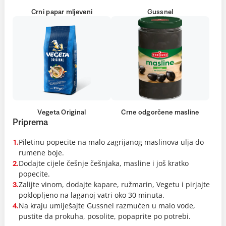
Crni papar mljeveni
Gussnel
Vegeta Original
Crne odgorčene masline
Priprema
Piletinu popecite na malo zagrijanog maslinova ulja do
1.
rumene boje.
Dodajte cijele češnje češnjaka, masline i još kratko
2.
popecite.
Zalijte vinom, dodajte kapare, ružmarin, Vegetu i pirjajte
3.
poklopljeno na laganoj vatri oko 30 minuta.
Na kraju umiješajte Gussnel razmućen u malo vode,
4.
pustite da prokuha, posolite, popaprite po potrebi.