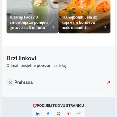
Jutarnji kaos? 3
10 najboljih: Jela uz
smoothija za ponijeti
koja vam bundeva
gotova za 5 minuta
neće dosaditi
Brzi linkovi
Odmah posjetite povezani sadržaj.
Prehrana
PODIJELITE OVU STRANICU