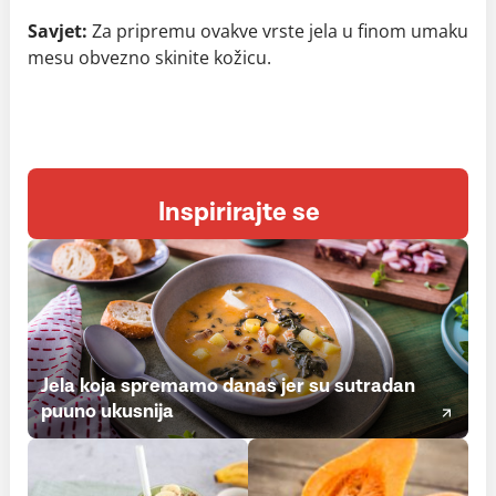
Savjet:
Za pripremu ovakve vrste jela u finom umaku
mesu obvezno skinite kožicu.
Inspirirajte se
Jela koja spremamo danas jer su sutradan
puuno ukusnija