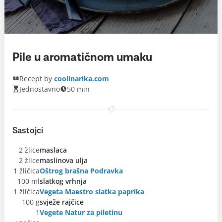
Pile u aromatičnom umaku
Recept by
coolinarika.com
Jednostavno
50 min
Sastojci
2 žlice
maslaca
2 žlice
maslinova ulja
1 žličica
Oštrog brašna Podravka
100 ml
slatkog vrhnja
1 žličica
Vegeta Maestro slatka paprika
100 g
svježe rajčice
1
Vegete Natur za piletinu