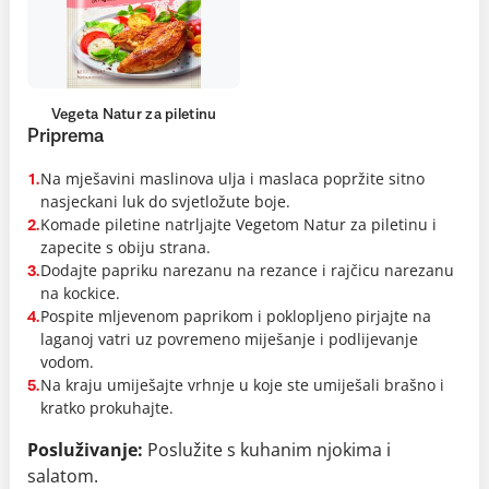
Vegeta Natur za piletinu
Priprema
Na mješavini maslinova ulja i maslaca popržite sitno
1.
nasjeckani luk do svjetložute boje.
Komade piletine natrljajte Vegetom Natur za piletinu i
2.
zapecite s obiju strana.
Dodajte papriku narezanu na rezance i rajčicu narezanu
3.
na kockice.
Pospite mljevenom paprikom i poklopljeno pirjajte na
4.
laganoj vatri uz povremeno miješanje i podlijevanje
vodom.
Na kraju umiješajte vrhnje u koje ste umiješali brašno i
5.
kratko prokuhajte.
Posluživanje:
Poslužite s kuhanim njokima i
salatom.