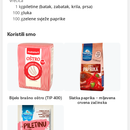
vrećica
1 kg
piletine (batak, zabatak, krila, prsa)
100 g
luka
100 g
zelene svježe paprike
Koristili smo
Bijelo brašno oštro (TIP 400)
Slatka paprika – mljevena
crvena začinska