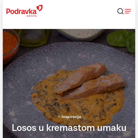
Skip
to
content
Inspiracija
Losos u kremastom umaku