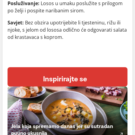
Posluživanje:
Losos u umaku poslužite s prilogom
po želji i pospite naribanim sirom.
Savjet:
Bez obzira upotrijebite li tjesteninu, rižu ili
njoke, s jelom od lososa odlično će odgovarati salata
od krastavaca s koprom.
Inspirirajte se
Jela koja spremamo danas jer su sutradan
puuno ukusnija