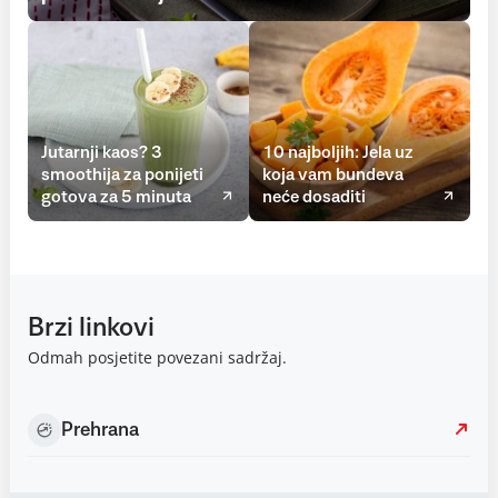
Jutarnji kaos? 3
10 najboljih: Jela uz
smoothija za ponijeti
koja vam bundeva
gotova za 5 minuta
neće dosaditi
Brzi linkovi
Odmah posjetite povezani sadržaj.
Prehrana