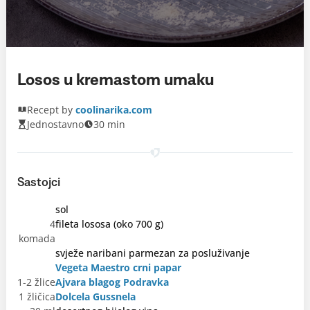
Losos u kremastom umaku
Recept by
coolinarika.com
Jednostavno
30 min
Sastojci
sol
4
fileta lososa (oko 700 g)
komada
svježe naribani parmezan za posluživanje
Vegeta Maestro crni papar
1-2 žlice
Ajvara blagog Podravka
1 žličica
Dolcela Gussnela