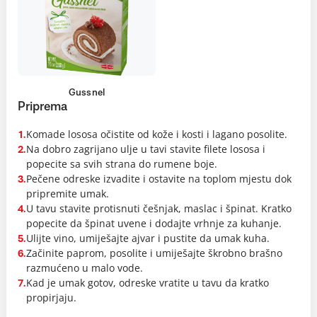
Gussnel
Priprema
Komade lososa očistite od kože i kosti i lagano posolite.
1.
Na dobro zagrijano ulje u tavi stavite filete lososa i
2.
popecite sa svih strana do rumene boje.
Pečene odreske izvadite i ostavite na toplom mjestu dok
3.
pripremite umak.
U tavu stavite protisnuti češnjak, maslac i špinat. Kratko
4.
popecite da špinat uvene i dodajte vrhnje za kuhanje.
Ulijte vino, umiješajte ajvar i pustite da umak kuha.
5.
Začinite paprom, posolite i umiješajte škrobno brašno
6.
razmućeno u malo vode.
Kad je umak gotov, odreske vratite u tavu da kratko
7.
propirjaju.