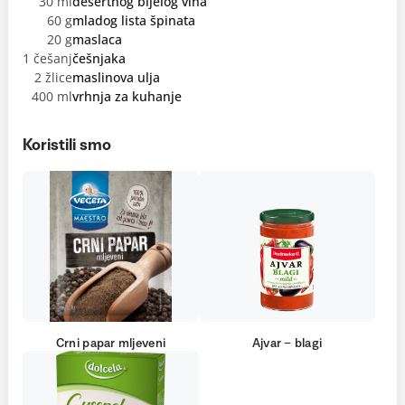
30 ml
desertnog bijelog vina
60 g
mladog lista špinata
20 g
maslaca
1 češanj
češnjaka
2 žlice
maslinova ulja
400 ml
vrhnja za kuhanje
Koristili smo
Crni papar mljeveni
Ajvar – blagi