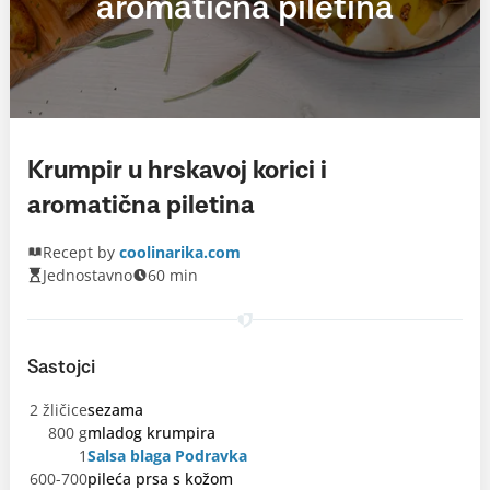
aromatična piletina
Krumpir u hrskavoj korici i
aromatična piletina
Recept by
coolinarika.com
Jednostavno
60 min
Sastojci
2 žličice
sezama
800 g
mladog krumpira
1
Salsa blaga Podravka
600-700
pileća prsa s kožom