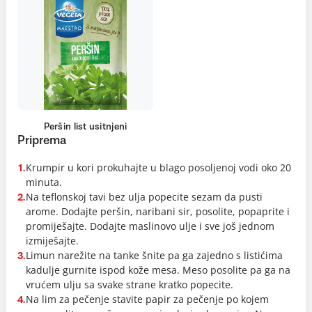
Peršin list usitnjeni
Priprema
Krumpir u kori prokuhajte u blago posoljenoj vodi oko 20
1.
minuta.
Na teflonskoj tavi bez ulja popecite sezam da pusti
2.
arome. Dodajte peršin, naribani sir, posolite, popaprite i
promiješajte. Dodajte maslinovo ulje i sve još jednom
izmiješajte.
Limun narežite na tanke šnite pa ga zajedno s listićima
3.
kadulje gurnite ispod kože mesa. Meso posolite pa ga na
vrućem ulju sa svake strane kratko popecite.
Na lim za pečenje stavite papir za pečenje po kojem
4.