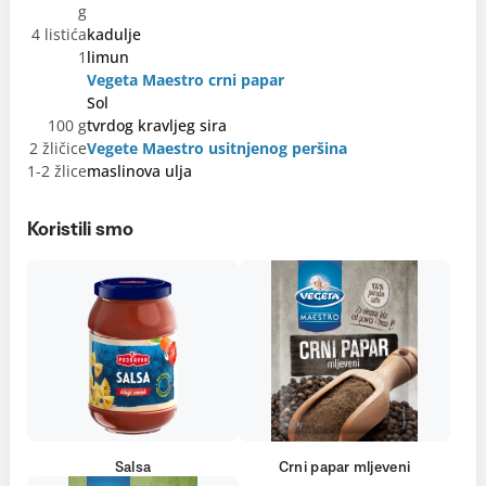
g
4 listića
kadulje
1
limun
Vegeta Maestro crni papar
Sol
100 g
tvrdog kravljeg sira
2 žličice
Vegete Maestro usitnjenog peršina
1-2 žlice
maslinova ulja
Koristili smo
Salsa
Crni papar mljeveni