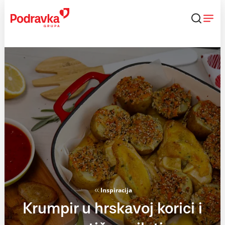
Skip
to
content
Inspiracija
Krumpir u hrskavoj korici i