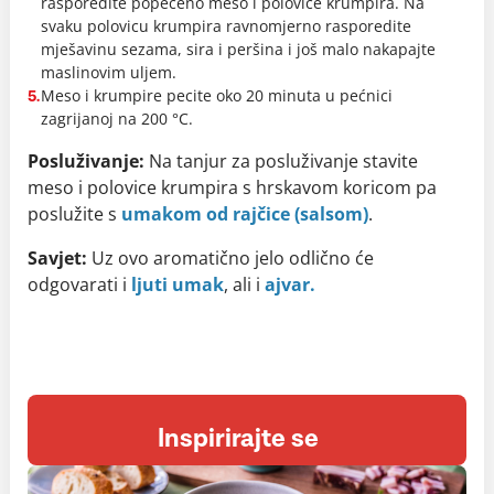
rasporedite popečeno meso i polovice krumpira. Na
svaku polovicu krumpira ravnomjerno rasporedite
mješavinu sezama, sira i peršina i još malo nakapajte
maslinovim uljem.
Meso i krumpire pecite oko 20 minuta u pećnici
5.
zagrijanoj na 200 °C.
Posluživanje:
Na tanjur za posluživanje stavite
meso i polovice krumpira s hrskavom koricom pa
poslužite s
umakom od rajčice (salsom)
.
Savjet:
Uz ovo aromatično jelo odlično će
odgovarati i
ljuti umak
, ali i
ajvar.
Inspirirajte se