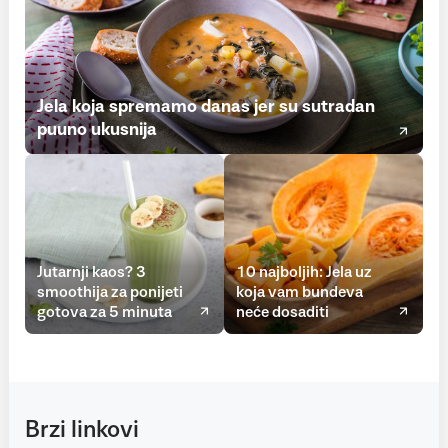
Jela koja spremamo danas jer su sutradan
puuno ukusnija
Jutarnji kaos? 3
10 najboljih: Jela uz
smoothija za ponijeti
koja vam bundeva
gotova za 5 minuta
neće dosaditi
Brzi linkovi