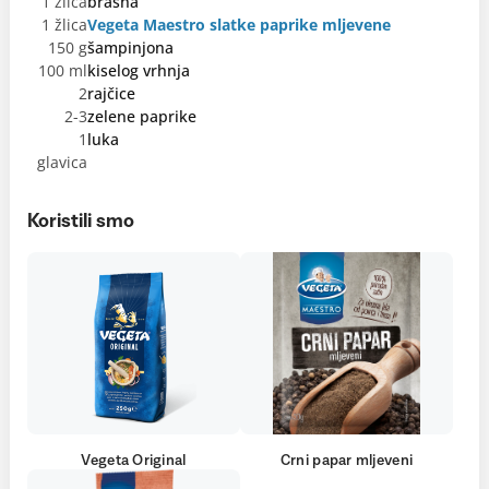
1 žlica
brašna
1 žlica
Vegeta Maestro slatke paprike mljevene
150 g
šampinjona
100 ml
kiselog vrhnja
2
rajčice
2-3
zelene paprike
1
luka
glavica
Koristili smo
Vegeta Original
Crni papar mljeveni