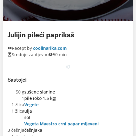
Julijin pileći paprikaš
Recept by
coolinarika.com
Srednje zahtjevno
50 min
Sastojci
50 g
sušene slanine
1
pile (oko 1,5 kg)
1 žlica
Vegete
1 žlica
ulja
sol
Vegeta Maestro crni papar mljeveni
3 češnja
češnjaka