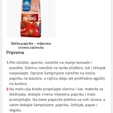
Slatka paprika – mljevena
crvena začinska
Priprema
Pile očistite, operite, narežite na manje komade i
1.
posolite. Slaninu narežite na tanke ploškice, luk i češnjak
nasjeckajte. Oprane šampinjone narežite na listiće,
papriku na kolutiće, a rajčicu (koju ste prethodno ogulili)
na kockice.
Na malo ulja kratko propirjajte slaninu i luk, maknite sa
2.
štednjaka, dodajte crvenu mljevenu papriku i malo
promiješajte. Na tome popecite piletinu sa svih strana, a
zatim dodajte šampinjone, papriku, češnjak, papar i
Vegetu.