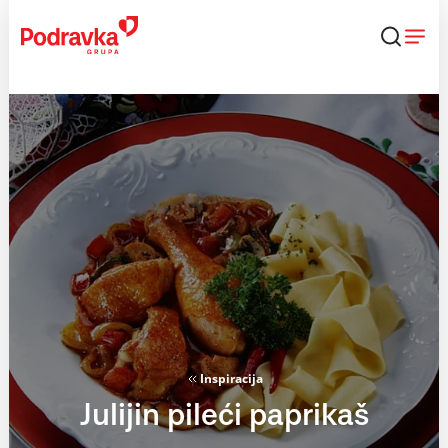
Skip
to
content
Inspiracija
Julijin pileći paprikaš