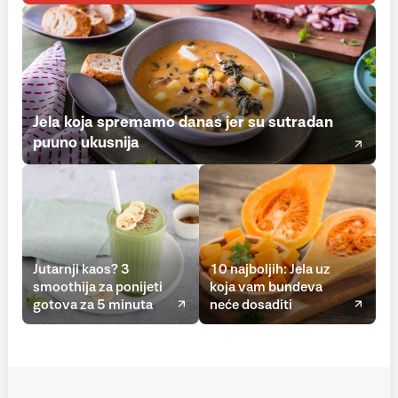
Jela koja spremamo danas jer su sutradan
puuno ukusnija
Jutarnji kaos? 3
10 najboljih: Jela uz
smoothija za ponijeti
koja vam bundeva
gotova za 5 minuta
neće dosaditi