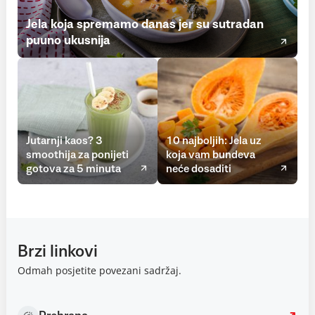
Jela koja spremamo danas jer su sutradan
puuno ukusnija
Jutarnji kaos? 3
10 najboljih: Jela uz
smoothija za ponijeti
koja vam bundeva
gotova za 5 minuta
neće dosaditi
Brzi linkovi
Odmah posjetite povezani sadržaj.