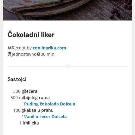
Čokoladni liker
Recept by
coolinarika.com
Jednostavno
30 min
Sastojci
300 g
šećera
500 ml
bijelog ruma
1
Puding čokolada Dolcela
100 g
kakaa u prahu
1
Vanilin šećer Dolcela
1 l
mlijeka