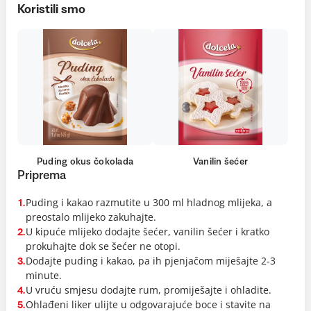
Koristili smo
Puding okus čokolada
Vanilin šećer
Priprema
Puding i kakao razmutite u 300 ml hladnog mlijeka, a
1.
preostalo mlijeko zakuhajte.
U kipuće mlijeko dodajte šećer, vanilin šećer i kratko
2.
prokuhajte dok se šećer ne otopi.
Dodajte puding i kakao, pa ih pjenjačom miješajte 2-3
3.
minute.
U vruću smjesu dodajte rum, promiješajte i ohladite.
4.
Ohlađeni liker ulijte u odgovarajuće boce i stavite na
5.