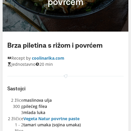
povrćem
Brza piletina s rižom i povrćem
Recept by
coolinarika.com
Jednostavno
20 min
Sastojci
2 žlice
maslinova ulja
300 g
pilećeg filea
3
mlada luka
2 žličice
Vegeta Natur povrtne paste
1 - 2
tamari umaka (sojina umaka)
žlice