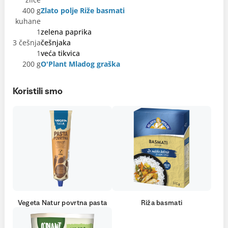
400 g
Zlato polje Riže basmati
kuhane
1
zelena paprika
3 češnja
češnjaka
1
veća tikvica
200 g
O'Plant Mladog graška
Koristili smo
Vegeta Natur povrtna pasta
Riža basmati