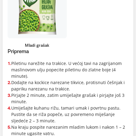
Mladi grašak
Priprema
Piletinu narežite na trakice. U većoj tavi na zagrijanom
1.
maslinovom ulju popecite piletinu do zlatne boje (4
minute).
Dodajte na kockice narezane tikvice, protisnuti češnjak i
2.
papriku narezanu na trakice.
Pirjajte 2 minute, zatim umiješajte grašak i pirjajte još 3
3.
minute.
Umiješajte kuhanu rižu, tamari umak i povrtnu pastu.
4.
Pustite da se riža popeče, uz povremeno miješanje
sljedeće 2 – 3 minute.
Na kraju pospite narezanim mladim lukom i nakon 1 – 2
5.
minute ugasite vatru.