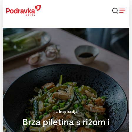
Skip
to
content
Inspiracija
Brza piletina s rižom i