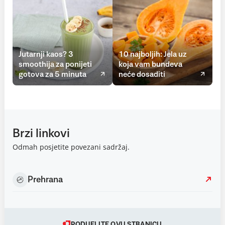
Jutarnji kaos? 3
10 najboljih: Jela uz
smoothija za ponijeti
koja vam bundeva
gotova za 5 minuta
neće dosaditi
Brzi linkovi
Odmah posjetite povezani sadržaj.
Prehrana
PODIJELITE OVU STRANICU