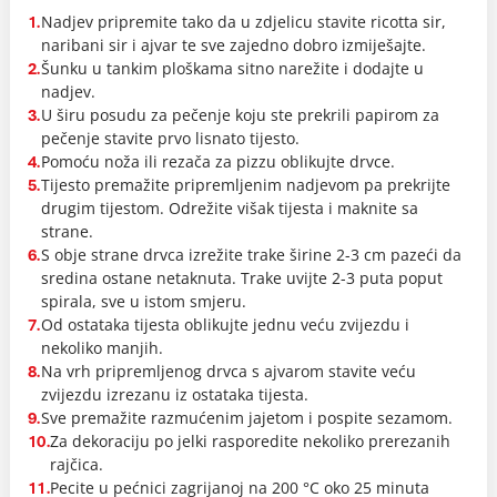
Nadjev pripremite tako da u zdjelicu stavite ricotta sir,
1.
naribani sir i ajvar te sve zajedno dobro izmiješajte.
Šunku u tankim ploškama sitno narežite i dodajte u
2.
nadjev.
U širu posudu za pečenje koju ste prekrili papirom za
3.
pečenje stavite prvo lisnato tijesto.
Pomoću noža ili rezača za pizzu oblikujte drvce.
4.
Tijesto premažite pripremljenim nadjevom pa prekrijte
5.
drugim tijestom. Odrežite višak tijesta i maknite sa
strane.
S obje strane drvca izrežite trake širine 2-3 cm pazeći da
6.
sredina ostane netaknuta. Trake uvijte 2-3 puta poput
spirala, sve u istom smjeru.
Od ostataka tijesta oblikujte jednu veću zvijezdu i
7.
nekoliko manjih.
Na vrh pripremljenog drvca s ajvarom stavite veću
8.
zvijezdu izrezanu iz ostataka tijesta.
Sve premažite razmućenim jajetom i pospite sezamom.
9.
Za dekoraciju po jelki rasporedite nekoliko prerezanih
10.
rajčica.
Pecite u pećnici zagrijanoj na 200 °C oko 25 minuta
11.