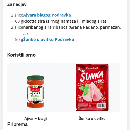
Za nadjev
2 žlice
Ajvara blagog Podravka
60 g
Ricotta sira (sirnog namaza ili mladog sira)
2 žlice
naribanog sira ribanca (Grana Padano, parmezan,
…)
50 g
Šunke u ovitku Podravka
Koristili smo
Ajvar – blagi
Šunka u ovitku
Priprema