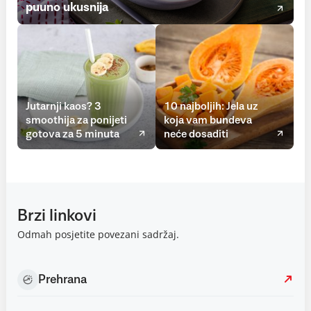
puuno ukusnija
Jutarnji kaos? 3
10 najboljih: Jela uz
smoothija za ponijeti
koja vam bundeva
gotova za 5 minuta
neće dosaditi
Brzi linkovi
Odmah posjetite povezani sadržaj.
Prehrana