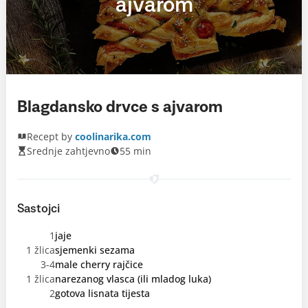
ajvarom
Blagdansko drvce s ajvarom
Recept by
coolinarika.com
Srednje zahtjevno
55 min
Sastojci
1
jaje
1 žlica
sjemenki sezama
3-4
male cherry rajčice
1 žlica
narezanog vlasca (ili mladog luka)
2
gotova lisnata tijesta