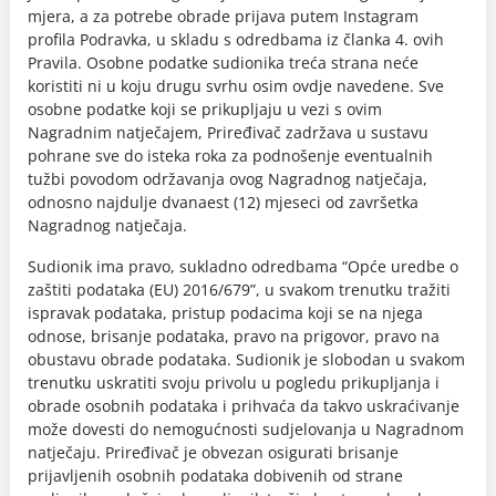
mjera, a za potrebe obrade prijava putem Instagram
profila Podravka, u skladu s odredbama iz članka 4. ovih
Pravila. Osobne podatke sudionika treća strana neće
koristiti ni u koju drugu svrhu osim ovdje navedene. Sve
osobne podatke koji se prikupljaju u vezi s ovim
Nagradnim natječajem, Priređivač zadržava u sustavu
pohrane sve do isteka roka za podnošenje eventualnih
tužbi povodom održavanja ovog Nagradnog natječaja,
odnosno najdulje dvanaest (12) mjeseci od završetka
Nagradnog natječaja.
Sudionik ima pravo, sukladno odredbama “Opće uredbe o
zaštiti podataka (EU) 2016/679”, u svakom trenutku tražiti
ispravak podataka, pristup podacima koji se na njega
odnose, brisanje podataka, pravo na prigovor, pravo na
obustavu obrade podataka. Sudionik je slobodan u svakom
trenutku uskratiti svoju privolu u pogledu prikupljanja i
obrade osobnih podataka i prihvaća da takvo uskraćivanje
može dovesti do nemogućnosti sudjelovanja u Nagradnom
natječaju. Priređivač je obvezan osigurati brisanje
prijavljenih osobnih podataka dobivenih od strane