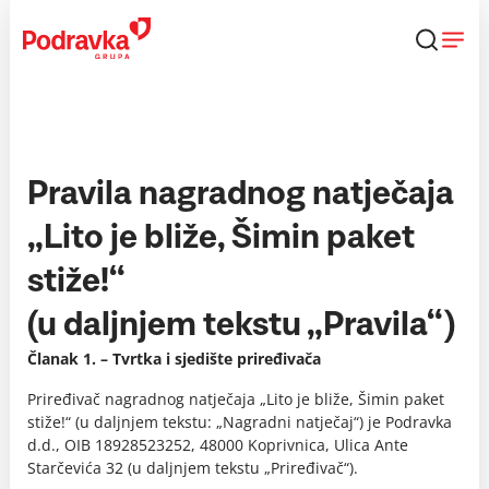
Skip
to
content
Pravila nagradnog natječaja
„Lito je bliže, Šimin paket
stiže!“
(u daljnjem tekstu „Pravila“)
Članak 1. – Tvrtka i sjedište priređivača
Priređivač nagradnog natječaja „Lito je bliže, Šimin paket
stiže!“ (u daljnjem tekstu: „Nagradni natječaj“) je Podravka
d.d., OIB 18928523252, 48000 Koprivnica, Ulica Ante
Starčevića 32 (u daljnjem tekstu „Priređivač“).