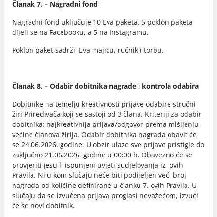
Članak 7. – Nagradni fond
Nagradni fond uključuje 10 Eva paketa. 5 poklon paketa
dijeli se na Facebooku, a 5 na Instagramu.
Poklon paket sadrži Eva majicu, ručnik i torbu.
Članak 8. – Odabir dobitnika nagrade i kontrola odabira
Dobitnike na temelju kreativnosti prijave odabire stručni
žiri Priređivača koji se sastoji od 3 člana. Kriteriji za odabir
dobitnika: najkreativnija prijava/odgovor prema mišljenju
većine članova žirija. Odabir dobitnika nagrada obavit će
se 24.06.2026. godine. U obzir ulaze sve prijave pristigle do
zaključno 21.06.2026. godine u 00:00 h. Obavezno će se
provjeriti jesu li ispunjeni uvjeti sudjelovanja iz ovih
Pravila. Ni u kom slučaju neće biti podijeljen veći broj
nagrada od količine definirane u članku 7. ovih Pravila. U
slučaju da se izvučena prijava proglasi nevažećom, izvući
će se novi dobitnik.