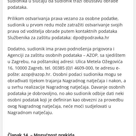
sudionika u slučaju da sudionik traži obustavu obrade
podataka.
Prilikom ostvarivanja prava vezano za osobne podatke,
sudionik u prvom redu može zatražiti ostvarivanje svojih
prava od voditelja obrade putem kontaktnih podataka
Službenika za zaštitu podataka: dpo@podravka.hr
Dodatno, sudionik ima pravo podnošenja prigovora i
Agenciji za zaštitu osobnih podataka – AZOP, sa sjedištem
u Zagrebu, na poštanskoj adresi: Ulica Metela Ožegovića
16, 10000 Zagreb, tel. 00385 (0)1 4609-000, te adresu e-
pošte: azop@azop.hr. Osobni podaci sudionika mogu se
obrađivati tijekom trajanja Nagradnog natječaja i nakon, a
u svrhu realizacije Nagradnog natječaja. Davanje osobnih
podataka je dobrovoljno, no ako sudionik odbije dati neki
osobni podatak koji je definiran kao obvezni za provedbu
ovog Nagradnog natječaja, neće moći sudjelovati u
Nagradnom natječaju.
Članak 14. – Mogućnost prekida