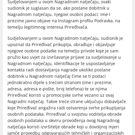
Sudjelovanjem u ovom Nagradnom natječaju, svaki
sudionik je suglasan da se, ako postane dobitnik u
Nagradnom natječaju, njegovi osobni podaci: ime i
prezime javno objave na Instagram profilu Podravka, na
temelju legitimnog interesa Priređivača.
Sudjelovanjem u ovom Nagradnom natječaju, sudionik je
upoznat da Priređivač prikuplja, obrađuje i objavljuje
njegove osobne podatke na temelju privole koje je sam
pružio kao uvjet za izvršavanje prijave za sudjelovanje u
Nagradnom natječaju, identifikacije te uspostavljanje
kontakta radi dostavljanja nagrade ukoliko postane
dobitnik u Nagradnom natječaj čime se ti podaci
jednokratno dijele s trećom stranom (ime i prezime,
adresa, adresa e-pošte, broj telefona) te se njima
Priređivač koristi u promocijske svrhe vezano uz ovaj
Nagradni natječaj. Takve treće strane uključuju dobavljače
koje Priređivač angažira radi ostvarenja svrhe prikupljanja
osobnih podataka. Priređivač u svojstvu voditelja obrade
osobnih podataka u okviru provođenja ovog Nagradnog
natječaja koristi izvršitelje obrade koji u dovoljnoj mjeri
jamče provedbu odgovarajućih tehničkih i organizacijskih