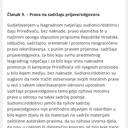
Članak 9. – Prava na sadržaju prijave/odgovora
Sudjelovanjem u Nagradnom natječaju sudionici/dobitnici
daju Priređivaču, bez naknade, pravo vlasništva te u
najširem opsegu dopustivo propisima Republike Hrvatske,
isključivo, sadržajno, vremenski i prostorno neograničeno
pravo iskorištavanja, s punim pravom prijenosa, sadržaja
prijave/odgovora, za bilo koju svrhu predmetnog
Nagradnog natječaja i za bilo koju vrstu naknadne
promocije ili kampanje Priređivača i/ili njegovih proizvoda
u bilo kojem mediju, bez naknade. Sudionici/dobitnici su
suglasni da neće tražiti ostvarivanje svojih moralnih prava
u vezi s takvim iskorištavanjem odnosno uporabom
sadržaja prijave/odgovora tamo gdje njihova moralna
prava u odnosu na takav sadržaj postoje.
Sudionici/dobitnici jamče da njihov sadržaj
prijave/odgovora nije prethodno objavljen ili iskorišten u
bilo kojem dijelu te da materijali ne sadrže materijale
zaštićene autorskim pravima, da su njihova izvorna djela,
da nisu u cijelosti ili djelomično kopirani od bilo koje treće