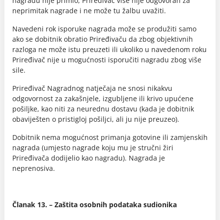
nagradu nije primio, Priređivač više nije odgovoran za
neprimitak nagrade i ne može tu žalbu uvažiti.
Navedeni rok isporuke nagrada može se produžiti samo
ako se dobitnik obratio Priređivaču da zbog objektivnih
razloga ne može istu preuzeti ili ukoliko u navedenom roku
Priređivač nije u mogućnosti isporučiti nagradu zbog više
sile.
Priređivač Nagradnog natječaja ne snosi nikakvu
odgovornost za zakašnjele, izgubljene ili krivo upućene
pošiljke, kao niti za neurednu dostavu (kada je dobitnik
obaviješten o pristigloj pošiljci, ali ju nije preuzeo).
Dobitnik nema mogućnost primanja gotovine ili zamjenskih
nagrada (umjesto nagrade koju mu je stručni žiri
Priređivača dodijelio kao nagradu). Nagrada je
neprenosiva.
Članak 13. – Zaštita osobnih podataka sudionika