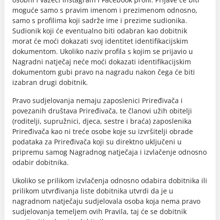
moguće samo s pravim imenom i prezimenom odnosno,
samo s profilima koji sadrže ime i prezime sudionika.
Sudionik koji će eventualno biti odabran kao dobitnik
morat će moći dokazati svoj identitet identifikacijskim
dokumentom. Ukoliko naziv profila s kojim se prijavio u
Nagradni natječaj neće moći dokazati identifikacijskim
dokumentom gubi pravo na nagradu nakon čega će biti
izabran drugi dobitnik.
Pravo sudjelovanja nemaju zaposlenici Priređivača i
povezanih društava Priređivača, te članovi užih obitelji
(roditelji, supružnici, djeca, sestre i braća) zaposlenika
Priređivača kao ni treće osobe koje su izvršitelji obrade
podataka za Priređivača koji su direktno uključeni u
pripremu samog Nagradnog natječaja i izvlačenje odnosno
odabir dobitnika.
Ukoliko se prilikom izvlačenja odnosno odabira dobitnika ili
prilikom utvrđivanja liste dobitnika utvrdi da je u
nagradnom natječaju sudjelovala osoba koja nema pravo
sudjelovanja temeljem ovih Pravila, taj će se dobitnik