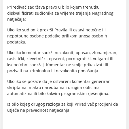
Priređivač zadržava pravo u bilo kojem trenutku
diskvalificirati sudionika za vrijeme trajanja Nagradnog
natječaja:
Ukoliko sudionik prekrši Pravila ili ostavi netočne ili
nepotpune osobne podatke prilikom unosa osobnih
podataka.
Ukoliko komentar sadrži nezakonit, opasan, zlonamjeran,
rasistički, klevetnički, opsceni, pornografski, vulgarni ili
ksenofobni sadržaj. Komentar ne smije prikazivati ili
pozivati na kriminalna ili nezakonita ponašanja.
Ukoliko se pokaže da je ostvareni komentar generiran
skriptama, makro naredbama i drugim oblicima
automatizma ili bilo kakvim programskim rješenjima.
Iz bilo kojeg drugog razloga za koji Priređivač procijeni da
utječe na pravednost natjecanja.