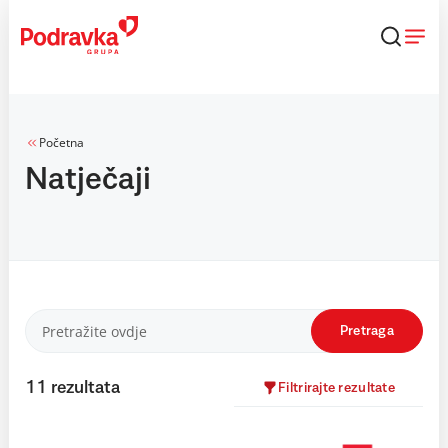
Skip
to
content
Početna
Natječaji
Pretraga
11
rezultata
Filtrirajte rezultate