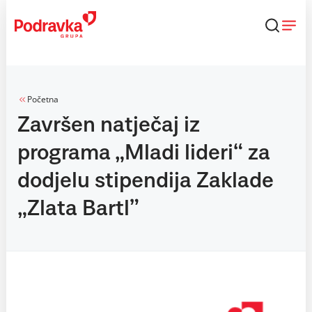
Skip
to
content
Početna
Završen natječaj iz
programa „Mladi lideri“ za
dodjelu stipendija Zaklade
„Zlata Bartl”