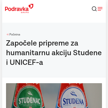
Skip
to
content
Početna
Započele pripreme za
humanitarnu akciju Studene
i UNICEF-a