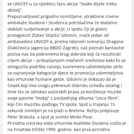
se UNICEF-u za sljedeću fazu akcije “Svako dijete treba
obitelj”.
Prepoznatljivost prigodno osmišljene, atraktivne crvene
ambalaže Studene i Studenca potrošačima će dodatno
olakšati sudjelovanje u akciji. U spotu čiji je glavni
protagonist Zlatan Stipišić Gibonni, inače jedan od
ambasadora UNICEF-a, prema idejnom scenariju Dragana
Dlakičevića (agencija BBDO Zagreb), naš poznati kantautor
poziva nas da pokrenemo krug dobrote koji će rezultirati
ciljem akcije – prikupljanjem novčanih sredstava kako bi se
omogućila podrška razvoju suvremene udomiteljske skrbi
za najranjivije kategorije djece te promocija udomiteljstva
kao vrhunske humane geste. Gibonni je dokazao da je
čovjek koji ima snagu pokrenuti dobrotu između ostalog i
time što se odrekao autorskih prava za korištenje muzike
svoje pjesme “Hodaj” s posljednjeg albuma “Unca fibre”,
koji čini muzičku podlogu TV spota. Spot u trajanju 15
sekundi snimljen je na plaži u Brelima. Režiju potpisuje
Peter Bratuša, a spot je snimio Mirko Pivac.
Prirodna izvorska voda vrhunske kvalitete Studena izašla je
na hrvatsko tržište 1999. godine, kao prva prirodna