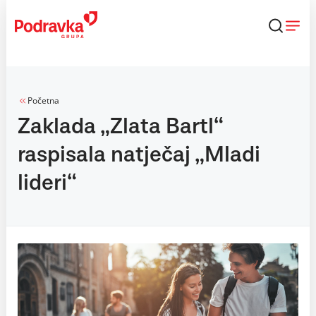
Skip
to
content
Početna
Zaklada „Zlata Bartl“
raspisala natječaj „Mladi
lideri“