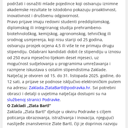
podržati i osnažiti mlade pojedince koji ostvaruju iznimne
akademske rezultate te istodobno pokazuju proaktivnost,
inovativnost i društvenu odgovornost.
Pravo prijave imaju redovni studenti preddiplomskog,
diplomskog ili integriranog studija prehrambeno-
biotehnološkog, kemijskog, agronomskog, tehničkog ili
srodnog usmjerenja, koji nisu stariji od 25 godina,
ostvaruju prosjek ocjena 4,5 ili više te ne primaju drugu
stipendiju. Odabrani kandidati dobit će stipendiju u iznosu
od 250 eura mjesečno tijekom deset mjeseci, uz
mogućnost sudjelovanja u programima umrežavanja i
razmjene iskustava s ostalim stipendistima Zaklade.
Natječaj je otvoren od 15. do 31. listopada 2025. godine, do
12 sati, a prijave se podnose isključivo elektroničkim putem
na adresu:
Zaklada.ZlataBartl@podravka.hr
. Svi potrebni
obrasci i detalji o uvjetima natječaja dostupni su na
službenoj stranici Podravke
.
O Zakladi „Zlata Bartl“
Zaklada „Zlata Bartl“ djeluje u okviru Podravke s ciljem
poticanja obrazovanja, istraživanja i inovacija, njegujući
naslijeđe znanstvenice Zlate Bartl, čiji je doprinos razvoju