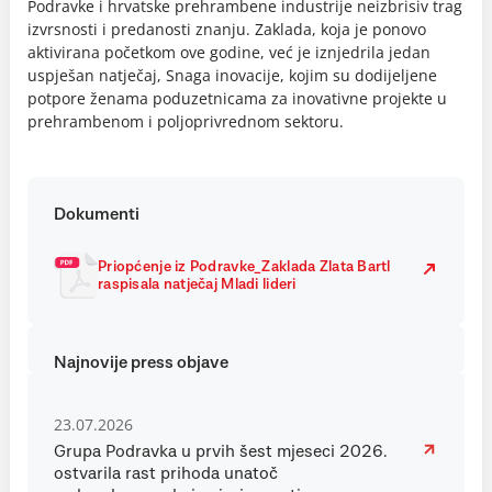
Podravke i hrvatske prehrambene industrije neizbrisiv trag
izvrsnosti i predanosti znanju. Zaklada, koja je ponovo
aktivirana početkom ove godine, već je iznjedrila jedan
uspješan natječaj, Snaga inovacije, kojim su dodijeljene
potpore ženama poduzetnicama za inovativne projekte u
prehrambenom i poljoprivrednom sektoru.
Dokumenti
Priopćenje iz Podravke_Zaklada Zlata Bartl
raspisala natječaj Mladi lideri
Najnovije press objave
23.07.2026
Grupa Podravka u prvih šest mjeseci 2026.
ostvarila rast prihoda unatoč