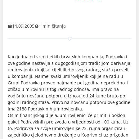
14.09.2005
1 min čitanja
Kao jedna od vrlo rijetkih hrvatskih kompanija, Podravka i
ove godine nastavlja s dugogodišnjom tradicijom darivanja
umirovljenika koji su cijeli ili dio svog radnog staža proveli
u kompaniji. Naime, svaki umirovljenik koji je na radu u
Grupi Podravka proveo najmanje pet godina neprekidno, i
otišao u mirovinu iz tog radnog odnosa, ima pravo na
godišnju novčanu potporu u iznosu od 24 kune bruto po
godini radnog staža. Pravo na novčanu potporu ove godine
ima 2188 Podravkinih umirovljenika.
Osim financijskog dijela, umirovljenici će primiti i poklon
paket Podravkinih proizvoda u vrijednosti od 100 kuna. Uz
to, Podravka za svoje umirovljenike 23. rujna organizira i
zajedničko cjelodnevno druženje u Koprivnici uz prigodan