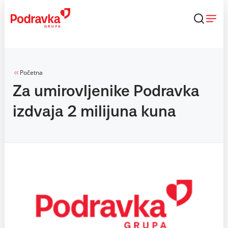
Skip
to
content
Početna
Za umirovljenike Podravka
izdvaja 2 milijuna kuna