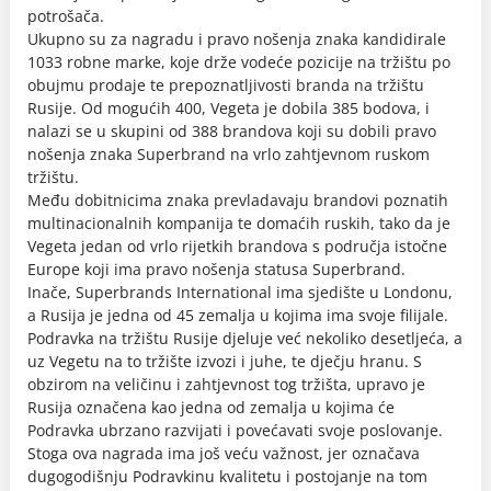
potrošača.
Ukupno su za nagradu i pravo nošenja znaka kandidirale
1033 robne marke, koje drže vodeće pozicije na tržištu po
obujmu prodaje te prepoznatljivosti branda na tržištu
Rusije. Od mogućih 400, Vegeta je dobila 385 bodova, i
nalazi se u skupini od 388 brandova koji su dobili pravo
nošenja znaka Superbrand na vrlo zahtjevnom ruskom
tržištu.
Među dobitnicima znaka prevladavaju brandovi poznatih
multinacionalnih kompanija te domaćih ruskih, tako da je
Vegeta jedan od vrlo rijetkih brandova s područja istočne
Europe koji ima pravo nošenja statusa Superbrand.
Inače, Superbrands International ima sjedište u Londonu,
a Rusija je jedna od 45 zemalja u kojima ima svoje filijale.
Podravka na tržištu Rusije djeluje već nekoliko desetljeća, a
uz Vegetu na to tržište izvozi i juhe, te dječju hranu. S
obzirom na veličinu i zahtjevnost tog tržišta, upravo je
Rusija označena kao jedna od zemalja u kojima će
Podravka ubrzano razvijati i povećavati svoje poslovanje.
Stoga ova nagrada ima još veću važnost, jer označava
dugogodišnju Podravkinu kvalitetu i postojanje na tom