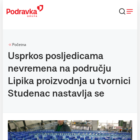
Skip
to
content
Početna
Usprkos posljedicama
nevremena na području
Lipika proizvodnja u tvornici
Studenac nastavlja se