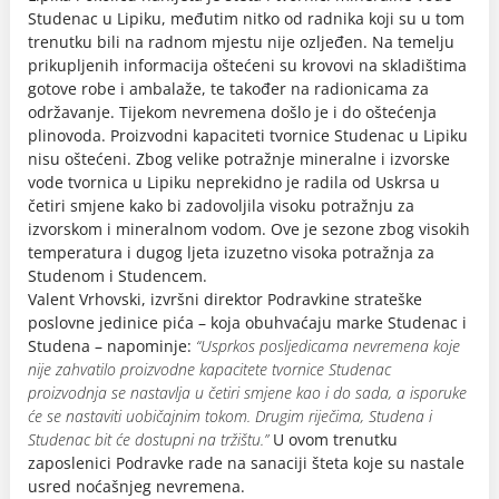
Studenac u Lipiku, međutim nitko od radnika koji su u tom
trenutku bili na radnom mjestu nije ozljeđen. Na temelju
prikupljenih informacija oštećeni su krovovi na skladištima
gotove robe i ambalaže, te također na radionicama za
održavanje. Tijekom nevremena došlo je i do oštećenja
plinovoda. Proizvodni kapaciteti tvornice Studenac u Lipiku
nisu oštećeni. Zbog velike potražnje mineralne i izvorske
vode tvornica u Lipiku neprekidno je radila od Uskrsa u
četiri smjene kako bi zadovoljila visoku potražnju za
izvorskom i mineralnom vodom. Ove je sezone zbog visokih
temperatura i dugog ljeta izuzetno visoka potražnja za
Studenom i Studencem.
Valent Vrhovski, izvršni direktor Podravkine strateške
poslovne jedinice pića – koja obuhvaćaju marke Studenac i
Studena – napominje:
“Usprkos posljedicama nevremena koje
nije zahvatilo proizvodne kapacitete tvornice Studenac
proizvodnja se nastavlja u četiri smjene kao i do sada, a isporuke
će se nastaviti uobičajnim tokom. Drugim riječima, Studena i
Studenac bit će dostupni na tržištu.”
U ovom trenutku
zaposlenici Podravke rade na sanaciji šteta koje su nastale
usred noćašnjeg nevremena.