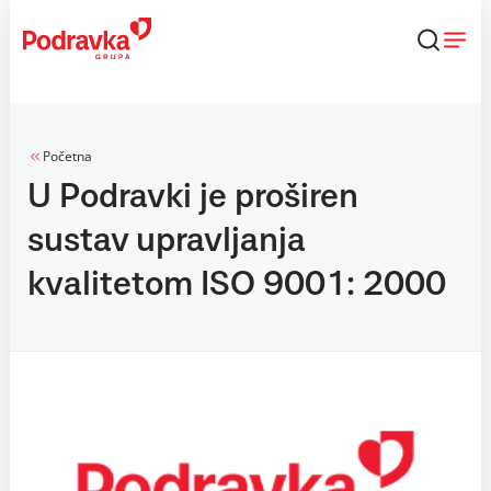
Skip
to
content
Početna
U Podravki je proširen
sustav upravljanja
kvalitetom ISO 9001: 2000