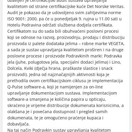
obavljen je certifikacijski audit sustava upravljanja
kvalitetom od strane certifikacijske kuće Det Norske Veritas.
Audit je pokazao da je udovoljeno svim zahtjevima norme
ISO 9001: 2000, pa će u ponedjeljak 9. rujna u 11.00 sati u
Hotelu Podravina održati službena dodjela certifikata.
Certifikatom su do sada bili obuhvaćeni poslovni procesi
koji se odnose na razvoj, proizvodnju, prodaju i distribuciju
proizvoda iz palete dodataka jelima – robne marke VEGETA,
a sada je sustav upravljanja kvalitetom proširen i na druge
poslovne procese i proizvode Podravkinih marki: Podravka
jela (juhe, polugotova jela, specijalni dodaci jelima) i Lino,
Dolcela, Kviki (dječja hrana, praškaste slastice i snack
proizvodi). Jedna od najznačajnijih aktivnosti koja je
prethodila ovom certifikacijskom ciklusu je implementacija
Q-Pulse software-a, koji je namijenjen za on-line
upravljanje dokumentacijom sustava. Implementacijom
software-a smanjena je količina papira u opticaju,
skraćeno je vrijeme distribucije dokumenata korisnicima, a
olakšana je i povećana dostupnost i pregled samih
dokumenata, te je omogućeno praćenje kupaca i
dobavljača.
Na taj način Podravkin sustav upravljanja kvalitetom