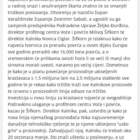
u radnoj snazi i anuliranjem škarta znatno će se smanjiti
troškovi poslovanja. Otvorenju je nazočio župan
Varaždinske županije Zvonimir Sabati, a ugostili su ga
zamjenik predsjednika Podravkine Uprave Željko Đurđina,
direktor profitnog centra Voće i povrće Milivoj Šifkorn te
direktor Kalnika Novica Ciglar. Šifkorn je istaknuo kako će
najveća tvornica za preradu povrća u ovom dijelu Europe
ove godine preraditi oko 16.000 tona povrća, a o
vremenskim će prilikama ovisiti hoće li se veći ili manji dio
sirovina morati uvesti, naravno po većoj cijeni. Dometnuo
je kako je u planu povećanje proizvodnje ukiseljenih
krastavaca s 1,5 milijuna lani na 2,5 milijuna staklenki ove
godine te je rekao kako tržište traži sve Kalnikove proizvode
te izravno s proizvodnih linija odlaze na tržište.
Investicija u novu liniju za krastavce najveće je ovogodišnje
Podravkino ulaganje u profitnom centru Voće i povrće,
kazao je Šifkorn. Direktor Kalnika, pak, ustvrdio je kako je
nova linija njemačkog proizvođača Nika najsuvremenije
današnje tehnološko rješenje te je njome uklonjeno “usko
grlo” u proizvodnji. Zahvaljujući njoj, Kalniku će trebati oko
20 sezonaca manje, što znači uštedu u poslovanju, a uz