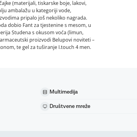
jke (materijali, tiskarske boje, lakovi,
lju ambalažu u kategoriji vode,
izvodima pripalo još nekoliko nagrada.
oda dobio Fant za tjestenine s mesom, u
serija Studena s okusom voća (limun,
 farmaceutski proizvodi Belupovi noviteti –
konom, te gel za tuširanje I.touch 4 men.
Multimedija
Društvene mreže