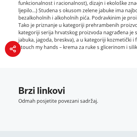
funkcionalnost i racionalnost), dizajn i ekološke znača
ljepilo…) Studena s okusom zelene jabuke ima najbo
bezalkoholnih i alkoholnih pića. Podravkinim je pro
Tako je priznanje u kategoriji prehrambenih proizv
kategoriji serija hrvatskog proizvoda nagrađena je 
jabuka, jagoda, breskva), a u kategoriji kozmetički i
I.touch my hands – krema za ruke s glicerinom i sili
Brzi linkovi
Odmah posjetite povezani sadržaj.