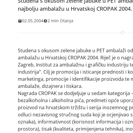
Studena s okusom zelene jabuke u PET ambalaž
najbolju ambalažu u Hrvatskoj CROPAK 2004.
02.05.2004
2 min čitanja
Studena s okusom zelene jabuke u PET ambalaži od 0
ambalažu u Hrvatskoj CROPAK 2004. Riječ je o nagrad
Zagreb, Institut za ambalažnu i grafičku industriju 
industrija”. Cilj je promocija i isticanje prednosti i
marketinga, promocije i identifikacije proizvoda te 
ambalaže, dizajnera i tiskara.
Nagrada CROPAK se dodjeljuje u sedam kategorija –
bezalkoholna i alkoholna pića, predmeti opće upora
proizvod na hrvatskom tržištu i serija inozemnog 
odluci nezavisnog stručnog suda koji je ocjenjivao s
oznaka), informativnost (korisnost informacija i oznak
prostora), tisak (kvaliteta, primijenjena tehnika), 