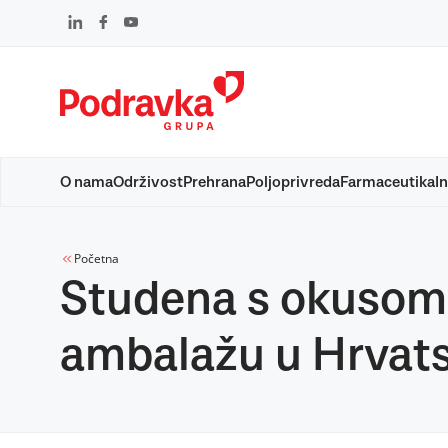
Skip
to
content
O nama
Održivost
Prehrana
Poljoprivreda
Farmaceutika
In
Početna
Studena s okusom 
ambalažu u Hrvats