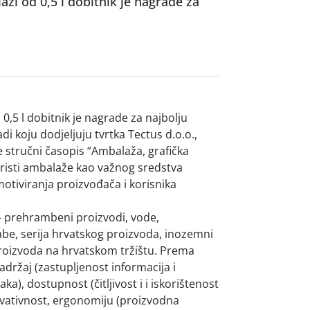
i od 0,5 l dobitnik je nagrade za
,5 l dobitnik je nagrade za najbolju
i koju dodjeljuju tvrtka Tectus d.o.o.,
te stručni časopis “Ambalaža, grafička
 koristi ambalaže kao važnog sredstva
motiviranja proizvođača i korisnika
 prehrambeni proizvodi, vode,
be, serija hrvatskog proizvoda, inozemni
proizvoda na hrvatskom tržištu. Prema
adržaj (zastupljenost informacija i
a), dostupnost (čitljivost i i iskorištenost
inovativnost, ergonomiju (proizvodna