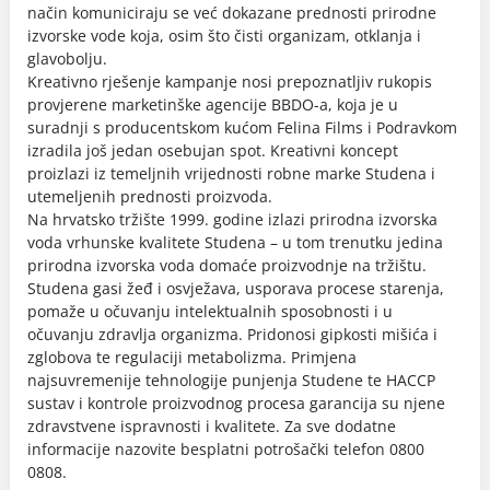
način komuniciraju se već dokazane prednosti prirodne
izvorske vode koja, osim što čisti organizam, otklanja i
glavobolju.
Kreativno rješenje kampanje nosi prepoznatljiv rukopis
provjerene marketinške agencije BBDO-a, koja je u
suradnji s producentskom kućom Felina Films i Podravkom
izradila još jedan osebujan spot. Kreativni koncept
proizlazi iz temeljnih vrijednosti robne marke Studena i
utemeljenih prednosti proizvoda.
Na hrvatsko tržište 1999. godine izlazi prirodna izvorska
voda vrhunske kvalitete Studena – u tom trenutku jedina
prirodna izvorska voda domaće proizvodnje na tržištu.
Studena gasi žeđ i osvježava, usporava procese starenja,
pomaže u očuvanju intelektualnih sposobnosti i u
očuvanju zdravlja organizma. Pridonosi gipkosti mišića i
zglobova te regulaciji metabolizma. Primjena
najsuvremenije tehnologije punjenja Studene te HACCP
sustav i kontrole proizvodnog procesa garancija su njene
zdravstvene ispravnosti i kvalitete. Za sve dodatne
informacije nazovite besplatni potrošački telefon 0800
0808.